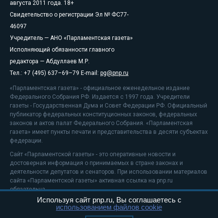
августа 2011 года. 18+
Свидетельство о регистрации Эл № ФС77-
46097
Учредитель — АНО «Парламентская газета»
Исполняющий обязанности главного
редактора — Абдуллаев М.Р.
Тел.: +7 (495) 637–69–79 E-mail:
pg@pnp.ru
«Парламентская газета» - официальное еженедельное издание
Федерального Собрания РФ. Издается с 1997 года. Учредители
газеты - Государственная Дума и Совет Федерации РФ. Официальный
публикатор федеральных конституционных законов, федеральных
законов и актов палат Федерального Собрания. «Парламентская
газета» имеет пункты печати и представительства в десяти субъектах
федерации.
Сайт «Парламентской газеты» - это оперативные новости и
достоверная информация о принимаемых в стране законах и
деятельности депутатов и сенаторов. При использовании материалов
сайта «Парламентской газеты» активная ссылка на pnp.ru
обязательна.
Используя сайт pnp.ru, Вы соглашаетесь с
На информационном ресурсе применяются
рекомендательные
использованием файлов cookie
технологии