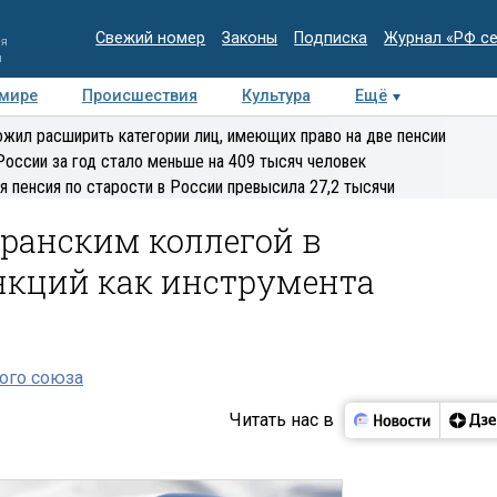
Свежий номер
Законы
Подписка
Журнал «РФ с
ия
и
 мире
Происшествия
Культура
Ещё
Медиацентр
Интервью
Колумнисты
Делова
жил расширить категории лиц, имеющих право на две пенсии
эксперт
России за год стало меньше на 409 тысяч человек
я пенсия по старости в России превысила 27,2 тысячи
иранским коллегой в
нкций как инструмента
ого союза
Читать нас в