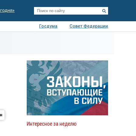
егодня»
Госдума
Совет Федерации
я
Авто
Недвижимость
Технологии
иза
Интересное за неделю