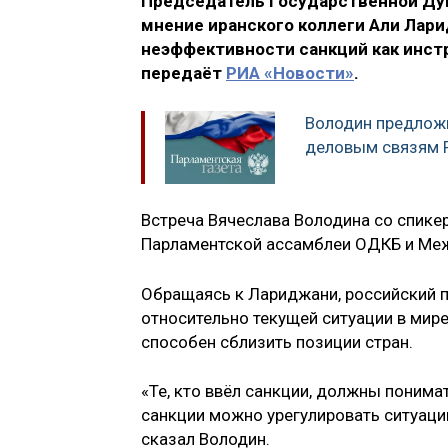
Председатель Государственной Д
мнение иранского коллеги Али Ларид
неэффективности санкций как инст
передаёт
РИА «Новости»
.
Володин предлож
деловым связям Р
Встреча Вячеслава Володина со спике
Парламентской ассамблеи ОДКБ и Ме
Обращаясь к Лариджани, российский п
относительно текущей ситуации в мире
способен сблизить позиции стран.
«Те, кто ввёл санкции, должны понимат
санкции можно урегулировать ситуаци
сказал Володин.