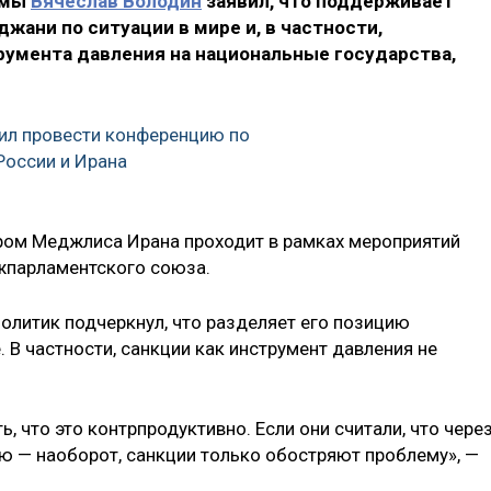
умы
Вячеслав Володин
заявил, что поддерживает
жани по ситуации в мире и, в частности,
румента давления на национальные государства,
ил провести конференцию по
оссии и Ирана
ром Меджлиса Ирана проходит в рамках мероприятий
жпарламентского союза.
олитик подчеркнул, что разделяет его позицию
. В частности, санкции как инструмент давления не
ь, что это контрпродуктивно. Если они считали, что чере
ю — наоборот, санкции только обостряют проблему», —