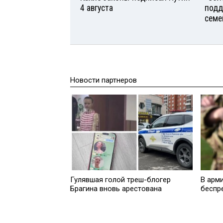
4 августа
подд
семе
Новости партнеров
Гулявшая голой треш-блогер
В арм
Брагина вновь арестована
беспр