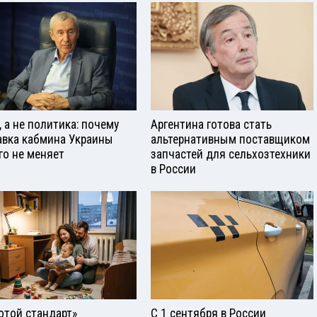
, а не политика: почему
Аргентина готова стать
авка кабмина Украины
альтернативным поставщиком
го не меняет
запчастей для сельхозтехники
в России
отой стандарт»
С 1 сентября в России