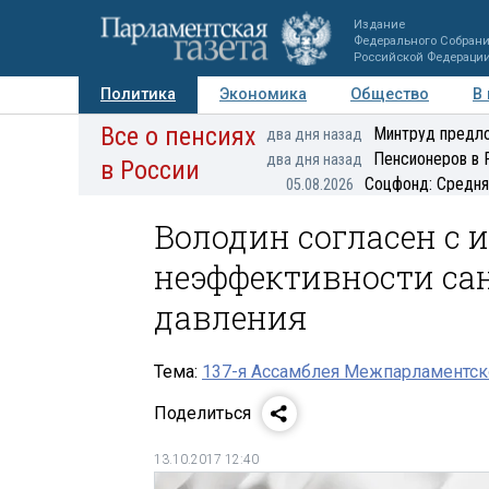
Издание
Федерального Собран
Российской Федераци
Политика
Экономика
Общество
В
Все о пенсиях
Фото
Авторы
Персоны
Мнения
Регионы
Минтруд предло
два дня назад
Пенсионеров в 
два дня назад
в России
Соцфонд: Средня
05.08.2026
Володин согласен с 
неэффективности са
давления
Тема:
137-я Ассамблея Межпарламентск
Поделиться
13.10.2017 12:40