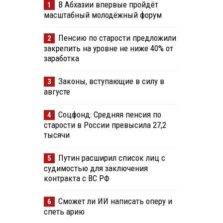
В Абхазии впервые пройдёт
1
масштабный молодёжный форум
Пенсию по старости предложили
2
закрепить на уровне не ниже 40% от
заработка
Законы, вступающие в силу в
3
августе
Соцфонд: Средняя пенсия по
4
старости в России превысила 27,2
тысячи
Путин расширил список лиц с
5
судимостью для заключения
контракта с ВС РФ
Сможет ли ИИ написать оперу и
6
спеть арию