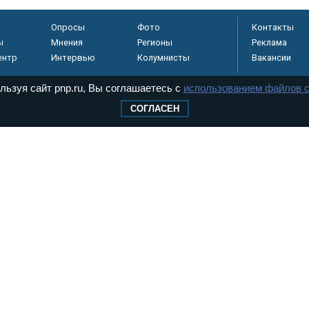
Опросы
Фото
Контакты
ы
Мнения
Регионы
Реклама
ентр
Интервью
Колумнисты
Вакансии
льзуя сайт pnp.ru, Вы соглашаетесь с
использованием файлов c
СОГЛАСЕН
регистрировано в
 технологий и
8+
.
дерального Собрания РФ. Издается с 1997 года. Учредители газеты - Государств
ктов палат Федерального Собрания. «Парламентская газета» имеет пункты печати
оверная информация о принимаемых в стране законах и деятельности депутатов и
ехнологии