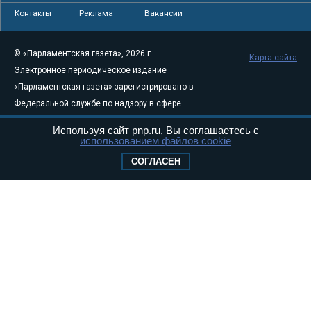
Контакты
Реклама
Вакансии
© «Парламентская газета», 2026 г.
Карта сайта
Электронное периодическое издание
«Парламентская газета» зарегистрировано в
Федеральной службе по надзору в сфере
связи, информационных технологий и
Используя сайт pnp.ru, Вы соглашаетесь с
массовых коммуникаций (Роскомнадзор) 05
использованием файлов cookie
августа 2011 года. 18+
СОГЛАСЕН
Свидетельство о регистрации Эл № ФС77-
46097
Учредитель — АНО «Парламентская газета»
Исполняющий обязанности главного
редактора — Абдуллаев М.Р.
Тел.: +7 (495) 637–69–79 E-mail:
pg@pnp.ru
«Парламентская газета» - официальное еженедельное издание
Федерального Собрания РФ. Издается с 1997 года. Учредители
газеты - Государственная Дума и Совет Федерации РФ. Официальный