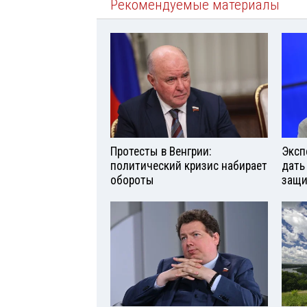
Рекомендуемые материалы
Протесты в Венгрии:
Эксп
политический кризис набирает
дать
обороты
защи