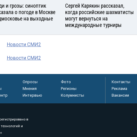
и и грозы: синоптик
Сергей Карякин рассказал,
казала о погоде в Москве
когда российские шахматисты
дмосковье на выходные
могут вернуться на
международные турниры
Новости СМИ2
Новости СМИ2
Опросы
Фото
Контакты
ы
Мнения
Регионы
Реклама
ентр
Интервью
Колумнисты
Вакансии
регистрировано в
 технологий и
8+