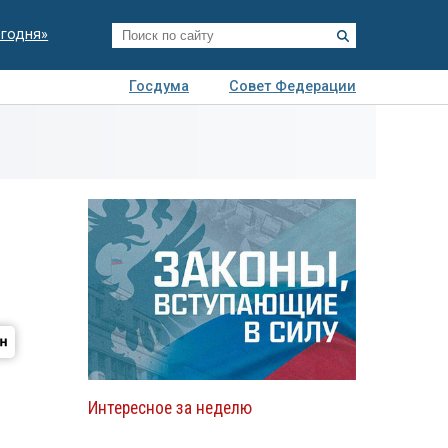
егодня»
Госдума
Совет Федерации
я
Авто
Недвижимость
Технологии
иза
Интересное за неделю