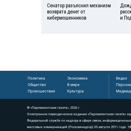
Сенатор разъяснил механизм
Дожд
возврата денег от
расс
кибермошенников
и По
Политика
Экономика
Видео
Общество
В мире
Персон
Происшествия
Культура
Медиац
© «Парламентская газета», 2026 г.
Электронное периодическое издание «Парламентская газета» за
Федеральной службе по надзору в сфере связи, информационных
массовых коммуникаций (Роскомнадзор) 05 августа 2011 года. 1