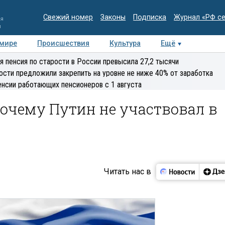
Свежий номер
Законы
Подписка
Журнал «РФ с
ия
и
 мире
Происшествия
Культура
Ещё
Медиацентр
Интервью
Колумнисты
Делова
я пенсия по старости в России превысила 27,2 тысячи
эксперт
ости предложили закрепить на уровне не ниже 40% от заработка
енсии работающих пенсионеров с 1 августа
почему Путин не участвовал в
Читать нас в