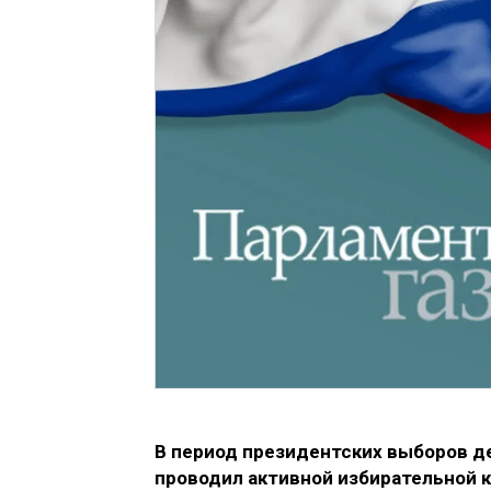
В период президентских выборов д
проводил активной избирательной к