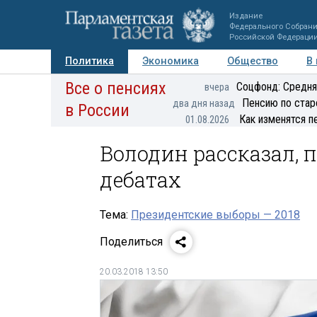
Издание
Федерального Собран
Российской Федераци
Политика
Экономика
Общество
В
Все о пенсиях
Фото
Авторы
Персоны
Мнения
Регионы
Соцфонд: Средня
вчера
Пенсию по стар
два дня назад
в России
Как изменятся п
01.08.2026
Володин рассказал, 
дебатах
Тема:
Президентские выборы — 2018
Поделиться
20.03.2018 13:50