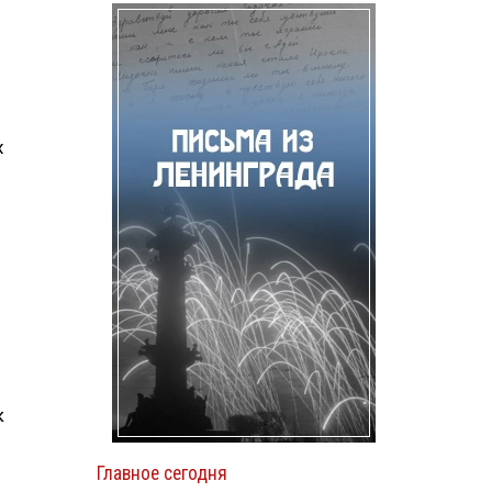
х
к
Главное сегодня