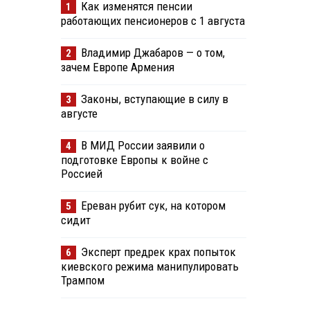
Как изменятся пенсии
1
работающих пенсионеров с 1 августа
Владимир Джабаров — о том,
2
зачем Европе Армения
Законы, вступающие в силу в
3
августе
В МИД России заявили о
4
подготовке Европы к войне с
Россией
Ереван рубит сук, на котором
5
сидит
Эксперт предрек крах попыток
6
киевского режима манипулировать
Трампом