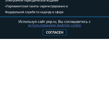
Электронное периодическое издание
«Парламентская газета» зарегистрировано в
Федеральной службе по надзору в сфере
связи, информационных технологий и
Используя сайт pnp.ru, Вы соглашаетесь с
массовых коммуникаций (Роскомнадзор) 05
использованием файлов cookie
августа 2011 года. 18+
СОГЛАСЕН
Свидетельство о регистрации Эл № ФС77-
46097
Учредитель — АНО «Парламентская газета»
Исполняющий обязанности главного
редактора — Абдуллаев М.Р.
Тел.: +7 (495) 637–69–79 E-mail:
pg@pnp.ru
«Парламентская газета» - официальное еженедельное издание
Федерального Собрания РФ. Издается с 1997 года. Учредители
газеты - Государственная Дума и Совет Федерации РФ. Официальный
публикатор федеральных конституционных законов, федеральных
законов и актов палат Федерального Собрания. «Парламентская
газета» имеет пункты печати и представительства в десяти субъектах
федерации.
Сайт «Парламентской газеты» - это оперативные новости и