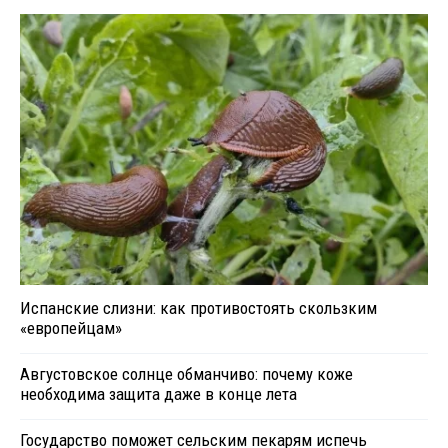
Испанские слизни: как противостоять скользким
«европейцам»
Августовское солнце обманчиво: почему коже
необходима защита даже в конце лета
Государство поможет сельским пекарям испечь