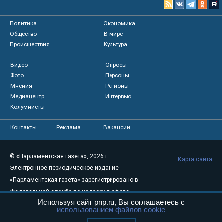
Политика
Экономика
Общество
В мире
Происшествия
Культура
Видео
Опросы
Фото
Персоны
Мнения
Регионы
Медиацентр
Интервью
Колумнисты
Контакты
Реклама
Вакансии
© «Парламентская газета», 2026 г.
Карта сайта
Электронное периодическое издание
«Парламентская газета» зарегистрировано в
Федеральной службе по надзору в сфере
Используя сайт pnp.ru, Вы соглашаетесь с
связи, информационных технологий и
использованием файлов cookie
массовых коммуникаций (Роскомнадзор) 05