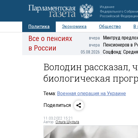
Издание
Федерального Собран
Российской Федераци
Политика
Экономика
Общество
В
Все о пенсиях
Фото
Авторы
Персоны
Мнения
Регионы
Минтруд предлож
вчера
Пенсионеров в Р
вчера
в России
Соцфонд: Средня
05.08.2026
Володин рассказал, ч
биологическая прог
Тема:
Военная операция на Украине
Поделиться
11.03.2022 15:21
Автор:
Ольга Шульга