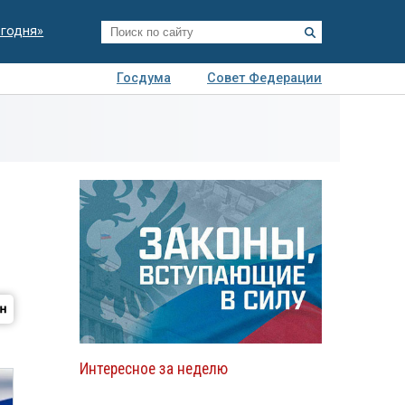
егодня»
Госдума
Совет Федерации
я
Авто
Недвижимость
Технологии
иза
Интересное за неделю