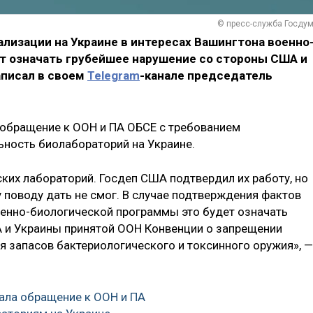
© пресс-служба Госду
лизации на Украине в интересах Вашингтона военно
т означать грубейшее нарушение со стороны США и
аписал в своем
Telegram
-канале председатель
 обращение к ООН и ПА ОБСЕ с требованием
ьность биолабораторий на Украине.
ких лабораторий. Госдеп США подтвердил их работу, но
 поводу дать не смог. В случае подтверждения фактов
оенно-биологической программы это будет означать
 и Украины принятой ООН Конвенции о запрещении
я запасов бактериологического и токсинного оружия», —
ала обращение к ООН и ПА