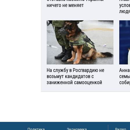
ничего не меняет
усло
люд
На службу в Росгвардию не
Анна
возьмут кандидатов с
семь
заниженной самооценкой
соби
Политика
Экономика
Видео