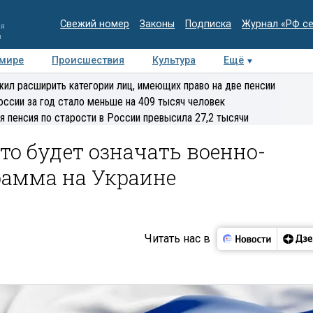
Свежий номер
Законы
Подписка
Журнал «РФ с
ия
и
 мире
Происшествия
Культура
Ещё
Медиацентр
Интервью
Колумнисты
Делова
ил расширить категории лиц, имеющих право на две пенсии
эксперт
оссии за год стало меньше на 409 тысяч человек
я пенсия по старости в России превысила 27,2 тысячи
то будет означать военно-
рамма на Украине
Читать нас в