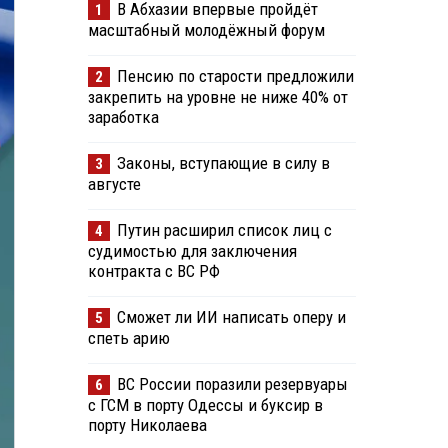
В Абхазии впервые пройдёт
1
масштабный молодёжный форум
Пенсию по старости предложили
2
закрепить на уровне не ниже 40% от
заработка
Законы, вступающие в силу в
3
августе
Путин расширил список лиц с
4
судимостью для заключения
контракта с ВС РФ
Сможет ли ИИ написать оперу и
5
спеть арию
ВС России поразили резервуары
6
с ГСМ в порту Одессы и буксир в
порту Николаева