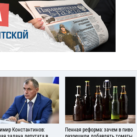
имир Константинов:
Пенная реформа: зачем в пиво
ная задача депутата в
разрешили добавлять томаты