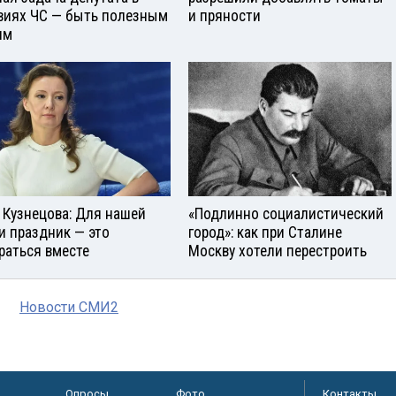
виях ЧС — быть полезным
и пряности
ям
 Кузнецова: Для нашей
«Подлинно социалистический
и праздник — это
город»: как при Сталине
раться вместе
Москву хотели перестроить
Новости СМИ2
Опросы
Фото
Контакты