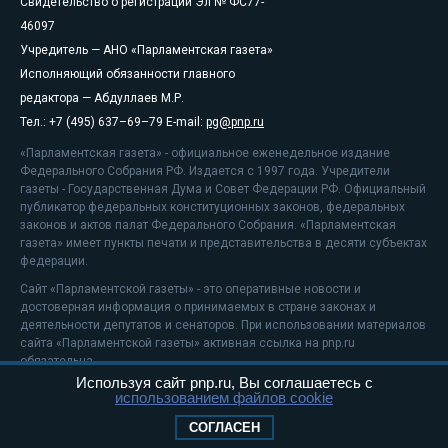
Свидетельство о регистрации Эл № ФС77-
46097
Учредитель — АНО «Парламентская газета»
Исполняющий обязанности главного
редактора — Абдуллаев М.Р.
Тел.: +7 (495) 637–69–79 E-mail:
pg@pnp.ru
«Парламентская газета» - официальное еженедельное издание
Федерального Собрания РФ. Издается с 1997 года. Учредители
газеты - Государственная Дума и Совет Федерации РФ. Официальный
публикатор федеральных конституционных законов, федеральных
законов и актов палат Федерального Собрания. «Парламентская
газета» имеет пункты печати и представительства в десяти субъектах
федерации.
Сайт «Парламентской газеты» - это оперативные новости и
достоверная информация о принимаемых в стране законах и
деятельности депутатов и сенаторов. При использовании материалов
сайта «Парламентской газеты» активная ссылка на pnp.ru
обязательна.
Используя сайт pnp.ru, Вы соглашаетесь с
На информационном ресурсе применяются
рекомендательные
использованием файлов cookie
технологии
Положение о защите персональных данных
СОГЛАСЕН