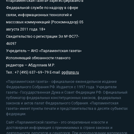
«Парламентская газета» зарегистрировано в
Федеральной службе по надзору в сфере
связи, информационных технологий и
массовых коммуникаций (Роскомнадзор) 05
августа 2011 года. 18+
Свидетельство о регистрации Эл № ФС77-
46097
Учредитель — АНО «Парламентская газета»
Исполняющий обязанности главного
редактора — Абдуллаев М.Р.
Тел.: +7 (495) 637–69–79 E-mail:
pg@pnp.ru
«Парламентская газета» - официальное еженедельное издание
Федерального Собрания РФ. Издается с 1997 года. Учредители
газеты - Государственная Дума и Совет Федерации РФ. Официальный
публикатор федеральных конституционных законов, федеральных
законов и актов палат Федерального Собрания. «Парламентская
газета» имеет пункты печати и представительства в десяти субъектах
федерации.
Сайт «Парламентской газеты» - это оперативные новости и
достоверная информация о принимаемых в стране законах и
деятельности депутатов и сенаторов. При использовании материалов