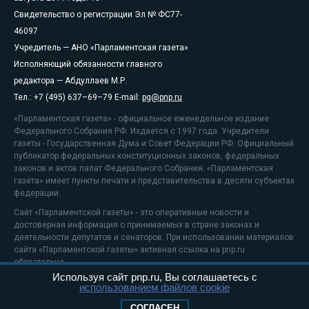
Свидетельство о регистрации Эл № ФС77-
46097
Учредитель — АНО «Парламентская газета»
Исполняющий обязанности главного
редактора — Абдуллаев М.Р.
Тел.: +7 (495) 637–69–79 E-mail:
pg@pnp.ru
«Парламентская газета» - официальное еженедельное издание
Федерального Собрания РФ. Издается с 1997 года. Учредители
газеты - Государственная Дума и Совет Федерации РФ. Официальный
публикатор федеральных конституционных законов, федеральных
законов и актов палат Федерального Собрания. «Парламентская
газета» имеет пункты печати и представительства в десяти субъектах
федерации.
Сайт «Парламентской газеты» - это оперативные новости и
достоверная информация о принимаемых в стране законах и
деятельности депутатов и сенаторов. При использовании материалов
сайта «Парламентской газеты» активная ссылка на pnp.ru
обязательна.
Используя сайт pnp.ru, Вы соглашаетесь с
На информационном ресурсе применяются
рекомендательные
использованием файлов cookie
технологии
Положение о защите персональных данных
СОГЛАСЕН