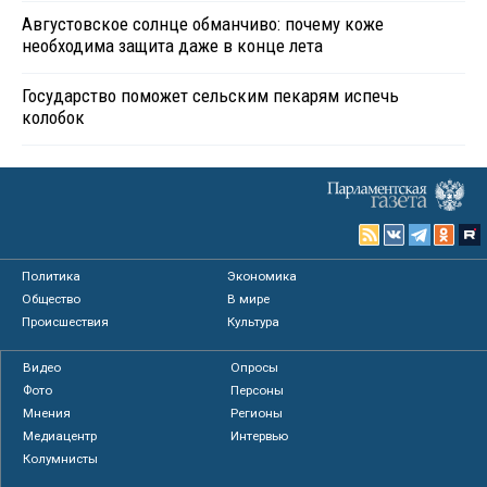
Августовское солнце обманчиво: почему коже
необходима защита даже в конце лета
Государство поможет сельским пекарям испечь
колобок
Политика
Экономика
Общество
В мире
Происшествия
Культура
Видео
Опросы
Фото
Персоны
Мнения
Регионы
Медиацентр
Интервью
Колумнисты