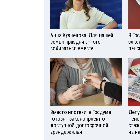
Анна Кузнецова: Для нашей
В Го
семьи праздник — это
зако
собираться вместе
пенс
Вместо ипотеки: в Госдуме
Депу
готовят законопроект о
Пенс
доступной долгосрочной
стаж
аренде жилья
на н