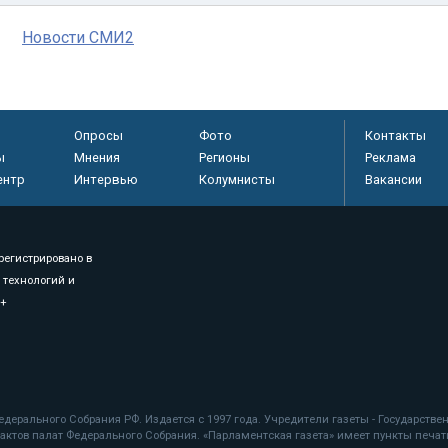
Новости СМИ2
Опросы
Фото
Контакты
ы
Мнения
Регионы
Реклама
ентр
Интервью
Колумнисты
Вакансии
регистрировано в
 технологий и
8+
.
дерального Собрания РФ. Издается с 1997 года. Учредители газеты - Государств
ктов палат Федерального Собрания. «Парламентская газета» имеет пункты печати