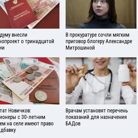
сдуму внесли
В прокуратуре сочли мягким
нопроект о тринадцатой
приговор блогеру Александре
ии
Митрошиной
тат Новичков:
Врачам установят перечень
ионеры с 30-летним
показаний для назначения
ем на селе имеют право
БАДов
адбавку