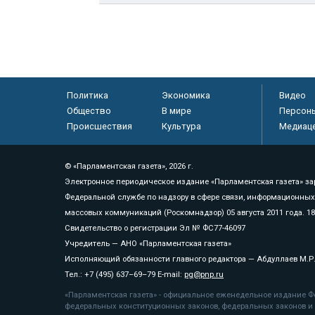
Политика
Экономика
Видео
Общество
В мире
Персон
Происшествия
Культура
Медиац
© «Парламентская газета», 2026 г.
Электронное периодическое издание «Парламентская газета» за
Федеральной службе по надзору в сфере связи, информационных
массовых коммуникаций (Роскомнадзор) 05 августа 2011 года. 1
Свидетельство о регистрации Эл № ФС77-46097
Учредитель — АНО «Парламентская газета»
Исполняющий обязанности главного редактора — Абдуллаев М.Р
Тел.: +7 (495) 637–69–79 E-mail:
pg@pnp.ru
«Парламентская газета» - официальное еженедельное издание Фе
федеральных конституционных законов, федеральных законов и а