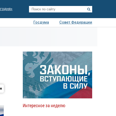
егодня»
Госдума
Совет Федерации
я
Авто
Недвижимость
Технологии
иза
Интересное за неделю