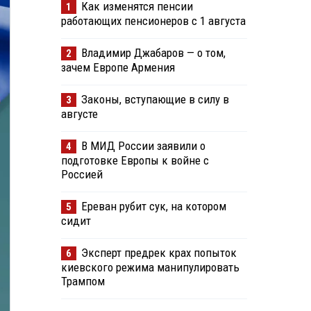
Как изменятся пенсии
1
работающих пенсионеров с 1 августа
Владимир Джабаров — о том,
2
зачем Европе Армения
Законы, вступающие в силу в
3
августе
В МИД России заявили о
4
подготовке Европы к войне с
Россией
Ереван рубит сук, на котором
5
сидит
Эксперт предрек крах попыток
6
киевского режима манипулировать
Трампом