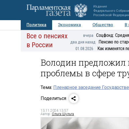
Издание
Федерального Собран
Российской Федераци
Политика
Экономика
Общество
В
Все о пенсиях
Фото
Авторы
Персоны
Мнения
Регионы
Соцфонд: Средня
вчера
Пенсию по стар
два дня назад
в России
Как изменятся п
01.08.2026
Володин предложил 
проблемы в сфере т
Тема:
Пленарное заседание Государстве
Поделиться
13.11.2024 13:57
Автор:
Ольга Шульга