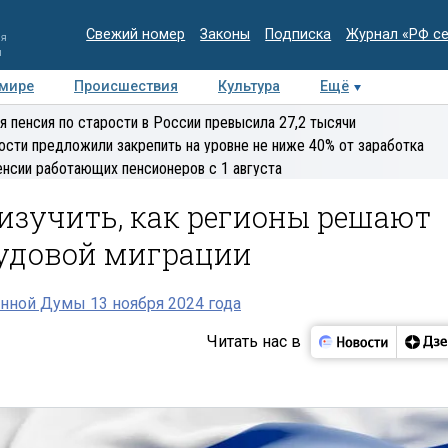
Свежий номер
Законы
Подписка
Журнал «РФ с
ия
и
 мире
Происшествия
Культура
Ещё
Медиацентр
Интервью
Колумнисты
Делова
я пенсия по старости в России превысила 27,2 тысячи
эксперт
ости предложили закрепить на уровне не ниже 40% от заработка
енсии работающих пенсионеров с 1 августа
изучить, как регионы решают
рудовой миграции
нной Думы 13 ноября 2024 года
Читать нас в