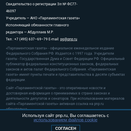
Свидетельство о регистрации Эл № ФС77-
46097
Учредитель — АНО «Парламентская газета»
Исполняющий обязанности главного
редактора — Абдуллаев М.Р.
Тел.: +7 (495) 637–69–79 E-mail:
pg@pnp.ru
«Парламентская газета» - официальное еженедельное издание
Федерального Собрания РФ. Издается с 1997 года. Учредители
газеты - Государственная Дума и Совет Федерации РФ. Официальный
публикатор федеральных конституционных законов, федеральных
законов и актов палат Федерального Собрания. «Парламентская
газета» имеет пункты печати и представительства в десяти субъектах
федерации.
Сайт «Парламентской газеты» - это оперативные новости и
достоверная информация о принимаемых в стране законах и
деятельности депутатов и сенаторов. При использовании материалов
сайта «Парламентской газеты» активная ссылка на pnp.ru
обязательна.
Используя сайт pnp.ru, Вы соглашаетесь с
На информационном ресурсе применяются
рекомендательные
использованием файлов cookie
технологии
Положение о защите персональных данных
СОГЛАСЕН