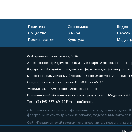
Политика
Экономика
Видео
Общество
В мире
Персон
Происшествия
Культура
Медиац
© «Парламентская газета», 2026 г.
Электронное периодическое издание «Парламентская газета» за
Федеральной службе по надзору в сфере связи, информационных
массовых коммуникаций (Роскомнадзор) 05 августа 2011 года. 1
Свидетельство о регистрации Эл № ФС77-46097
Учредитель — АНО «Парламентская газета»
Исполняющий обязанности главного редактора — Абдуллаев М.Р
Тел.: +7 (495) 637–69–79 E-mail:
pg@pnp.ru
«Парламентская газета» - официальное еженедельное издание Фе
федеральных конституционных законов, федеральных законов и а
Сайт «Парламентской газеты» - это оперативные новости и дост
«Парламентской газеты» активная ссылка на pnp.ru обязательна.
Испо