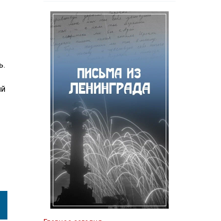
ь.
ий