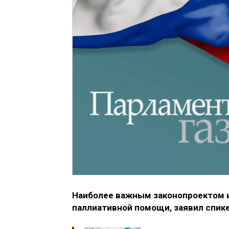
Наиболее важным законопроектом и
паллиативной помощи, заявил спик