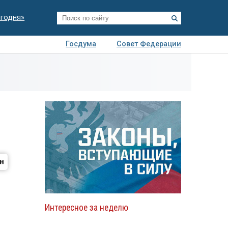
егодня»
Госдума
Совет Федерации
я
Авто
Недвижимость
Технологии
иза
Интересное за неделю