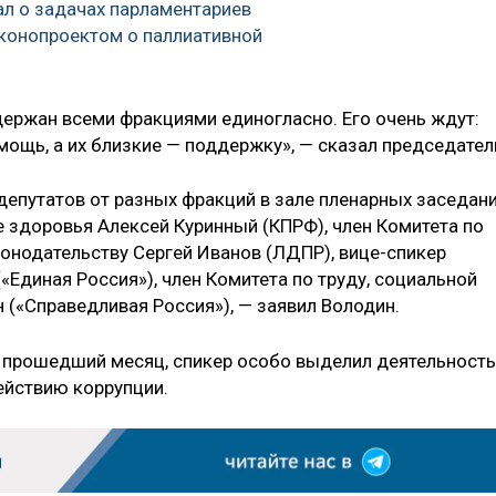
л о задачах парламентариев
аконопроектом о паллиативной
держан всеми фракциями единогласно. Его очень ждут:
ощь, а их близкие — поддержку», — сказал председател
депутатов от разных фракций в зале пленарных заседан
не здоровья Алексей Куринный (КПРФ), член Комитета по
конодательству Сергей Иванов (ЛДПР), вице-спикер
Единая Россия»), член Комитета по труду, социальной
 («Справедливая Россия»), — заявил Володин.
а прошедший месяц, спикер особо выделил деятельность
ействию коррупции.