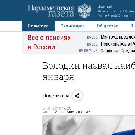
Издание
Федерального Собран
Российской Федераци
Политика
Экономика
Общество
В
Все о пенсиях
Фото
Авторы
Персоны
Мнения
Регионы
Минтруд предлож
вчера
Пенсионеров в Р
вчера
в России
Соцфонд: Средня
05.08.2026
Володин назвал наи
января
Поделиться
31.01.2019 16:28
Автор:
Мария Михайловская