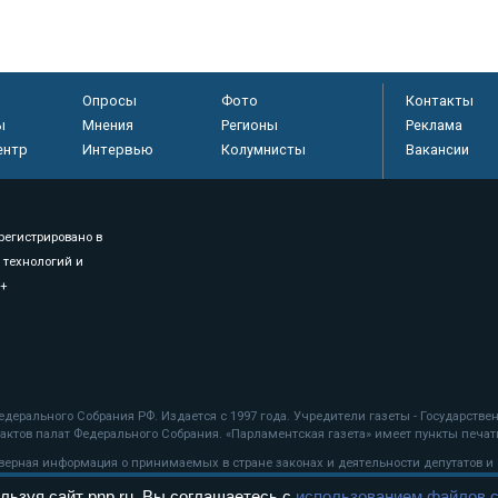
Опросы
Фото
Контакты
ы
Мнения
Регионы
Реклама
ентр
Интервью
Колумнисты
Вакансии
регистрировано в
 технологий и
8+
.
дерального Собрания РФ. Издается с 1997 года. Учредители газеты - Государств
ктов палат Федерального Собрания. «Парламентская газета» имеет пункты печати
оверная информация о принимаемых в стране законах и деятельности депутатов и
льзуя сайт pnp.ru, Вы соглашаетесь с
использованием файлов c