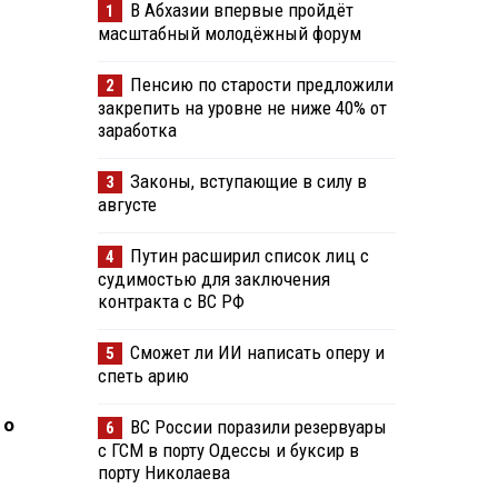
В Абхазии впервые пройдёт
1
масштабный молодёжный форум
Пенсию по старости предложили
2
закрепить на уровне не ниже 40% от
заработка
Законы, вступающие в силу в
3
августе
Путин расширил список лиц с
4
судимостью для заключения
контракта с ВС РФ
Сможет ли ИИ написать оперу и
5
спеть арию
 о
ВС России поразили резервуары
6
с ГСМ в порту Одессы и буксир в
порту Николаева