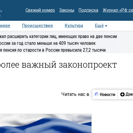
Свежий номер
Законы
Подписка
Журнал «РФ с
ия
и
 мире
Происшествия
Культура
Ещё
Медиацентр
Интервью
Колумнисты
Делова
ил расширить категории лиц, имеющих право на две пенсии
эксперт
оссии за год стало меньше на 409 тысяч человек
я пенсия по старости в России превысила 27,2 тысячи
более важный законопроект
Читать нас в