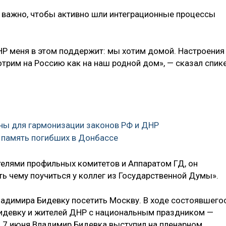
 важно, чтобы активно шли интеграционные процессы
Р меня в этом поддержит: мы хотим домой. Настроения
отрим на Россию как на наш родной дом», — сказал спик
жны для гармонизации законов РФ и ДНР
я память погибших в Донбассе
телями профильных комитетов и Аппаратом ГД, он
ь чему поучиться у коллег из Государственной Думы».
ладимира Бидевку посетить Москву. В ходе состоявшего
Бидевку и жителей ДНР с национальным праздником —
 7 июня Владимир Бидевка выступил на пленарном