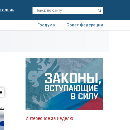
егодня»
Госдума
Совет Федерации
я
Авто
Недвижимость
Технологии
иза
умы
Интересное за неделю