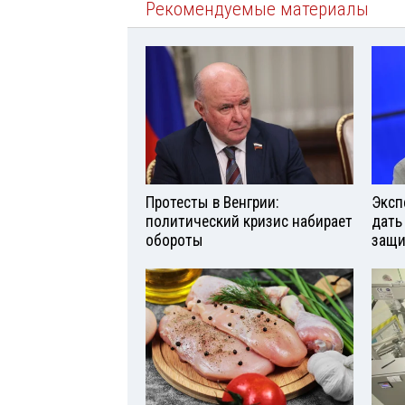
Рекомендуемые материалы
Протесты в Венгрии:
Эксп
политический кризис набирает
дать
обороты
защи