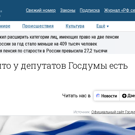
Свежий номер
Законы
Подписка
Журнал «РФ с
ия
и
 мире
Происшествия
Культура
Ещё
Медиацентр
Интервью
Колумнисты
Делова
ил расширить категории лиц, имеющих право на две пенсии
эксперт
оссии за год стало меньше на 409 тысяч человек
я пенсия по старости в России превысила 27,2 тысячи
то у депутатов Госдумы есть
Читать нас в
Источник:
Официальный сайт Госд