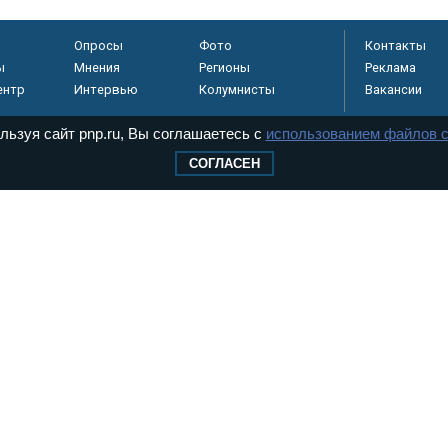
Опросы
Фото
Контакты
ы
Мнения
Регионы
Реклама
ентр
Интервью
Колумнисты
Вакансии
льзуя сайт pnp.ru, Вы соглашаетесь с
использованием файлов c
СОГЛАСЕН
регистрировано в
 технологий и
8+
.
дерального Собрания РФ. Издается с 1997 года. Учредители газеты - Государств
ктов палат Федерального Собрания. «Парламентская газета» имеет пункты печати
оверная информация о принимаемых в стране законах и деятельности депутатов и
ехнологии