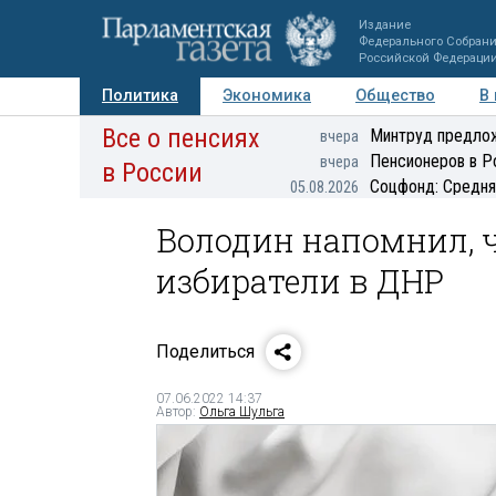
Издание
Федерального Собран
Российской Федераци
Политика
Экономика
Общество
В
Все о пенсиях
Фото
Авторы
Персоны
Мнения
Регионы
Минтруд предлож
вчера
Пенсионеров в Р
вчера
в России
Соцфонд: Средня
05.08.2026
Володин напомнил, ч
избиратели в ДНР
Поделиться
07.06.2022 14:37
Автор:
Ольга Шульга