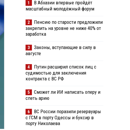
В Абхазии впервые пройдёт
1
масштабный молодёжный форум
Пенсию по старости предложили
2
закрепить на уровне не ниже 40% от
заработка
Законы, вступающие в силу в
3
августе
Путин расширил список лиц с
4
судимостью для заключения
контракта с ВС РФ
Сможет ли ИИ написать оперу и
5
спеть арию
ВС России поразили резервуары
6
с ГСМ в порту Одессы и буксир в
порту Николаева