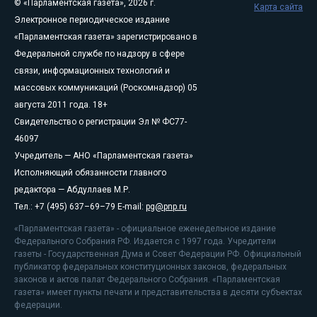
© «Парламентская газета», 2026 г.
Карта сайта
Электронное периодическое издание
«Парламентская газета» зарегистрировано в
Федеральной службе по надзору в сфере
связи, информационных технологий и
массовых коммуникаций (Роскомнадзор) 05
августа 2011 года. 18+
Свидетельство о регистрации Эл № ФС77-
46097
Учредитель — АНО «Парламентская газета»
Исполняющий обязанности главного
редактора — Абдуллаев М.Р.
Тел.: +7 (495) 637–69–79 E-mail:
pg@pnp.ru
«Парламентская газета» - официальное еженедельное издание
Федерального Собрания РФ. Издается с 1997 года. Учредители
газеты - Государственная Дума и Совет Федерации РФ. Официальный
публикатор федеральных конституционных законов, федеральных
законов и актов палат Федерального Собрания. «Парламентская
газета» имеет пункты печати и представительства в десяти субъектах
федерации.