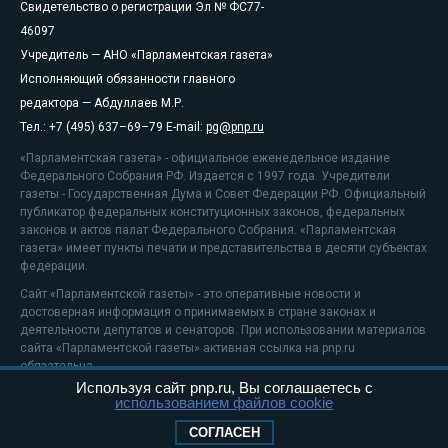
Свидетельство о регистрации Эл № ФС77-
46097
Учредитель — АНО «Парламентская газета»
Исполняющий обязанности главного
редактора — Абдуллаев М.Р.
Тел.: +7 (495) 637–69–79 E-mail:
pg@pnp.ru
«Парламентская газета» - официальное еженедельное издание
Федерального Собрания РФ. Издается с 1997 года. Учредители
газеты - Государственная Дума и Совет Федерации РФ. Официальный
публикатор федеральных конституционных законов, федеральных
законов и актов палат Федерального Собрания. «Парламентская
газета» имеет пункты печати и представительства в десяти субъектах
федерации.
Сайт «Парламентской газеты» - это оперативные новости и
достоверная информация о принимаемых в стране законах и
деятельности депутатов и сенаторов. При использовании материалов
сайта «Парламентской газеты» активная ссылка на pnp.ru
обязательна.
Используя сайт pnp.ru, Вы соглашаетесь с
На информационном ресурсе применяются
рекомендательные
использованием файлов cookie
технологии
Положение о защите персональных данных
СОГЛАСЕН