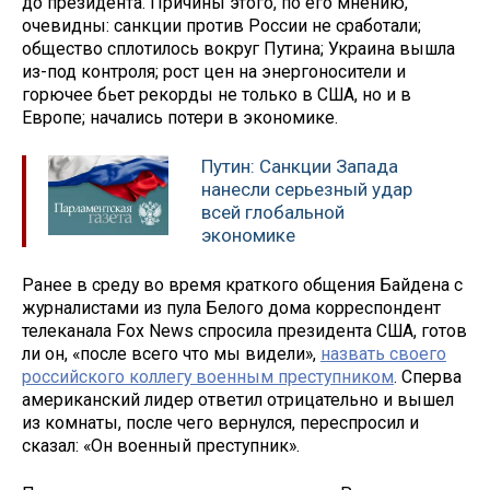
до президента. Причины этого, по его мнению,
очевидны: санкции против России не сработали;
общество сплотилось вокруг Путина; Украина вышла
из-под контроля; рост цен на энергоносители и
горючее бьет рекорды не только в США, но и в
Европе; начались потери в экономике.
Путин: Санкции Запада
нанесли серьезный удар
всей глобальной
экономике
Ранее в среду во время краткого общения Байдена с
журналистами из пула Белого дома корреспондент
телеканала Fox News спросила президента США, готов
ли он, «после всего что мы видели»,
назвать своего
российского коллегу военным преступником
. Сперва
американский лидер ответил отрицательно и вышел
из комнаты, после чего вернулся, переспросил и
сказал: «Он военный преступник».