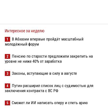
Интересное за неделю
В Абхазии впервые пройдёт масштабный
1
молодёжный форум
Пенсию по старости предложили закрепить на
2
уровне не ниже 40% от заработка
Законы, вступающие в силу в августе
3
Путин расширил список лиц с судимостью для
4
заключения контракта с ВС РФ
Сможет ли ИИ написать оперу и спеть арию
5