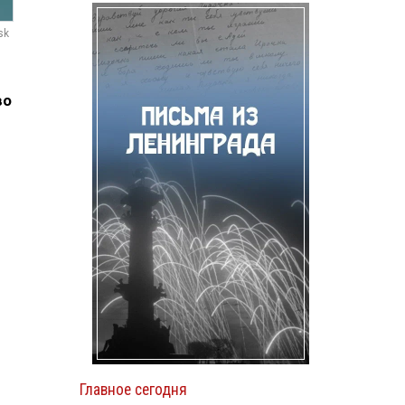
sk
во
Главное сегодня