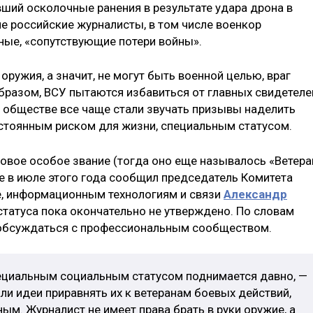
вший осколочные ранения в результате удара дрона в
е российские журналисты, в том числе военкор
йные, «сопутствующие потери войны».
оружия, а значит, не могут быть военной целью, враг
образом, ВСУ пытаются избавиться от главных свидетеле
 в обществе все чаще стали звучать призывы наделить
остоянным риском для жизни, специальным статусом.
новое особое звание (тогда оно еще называлось «Ветера
е в июле этого года сообщил председатель Комитета
, информационным технологиям и связи
Александр
 статуса пока окончательно не утверждено. По словам
 обсуждаться с профессиональным сообществом.
ециальным социальным статусом поднимается давно, —
ли идеи приравнять их к ветеранам боевых действий,
ым. Журналист не имеет права брать в руки оружие, а