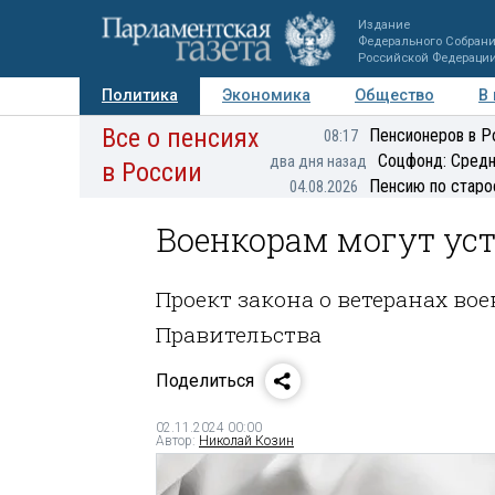
Издание
Федерального Собран
Российской Федераци
Политика
Экономика
Общество
В
Все о пенсиях
Фото
Авторы
Персоны
Мнения
Регионы
Пенсионеров в Р
08:17
Соцфонд: Средн
два дня назад
в России
Пенсию по старо
04.08.2026
Военкорам могут ус
Проект закона о ветеранах в
Правительства
Поделиться
02.11.2024 00:00
Автор:
Николай Козин