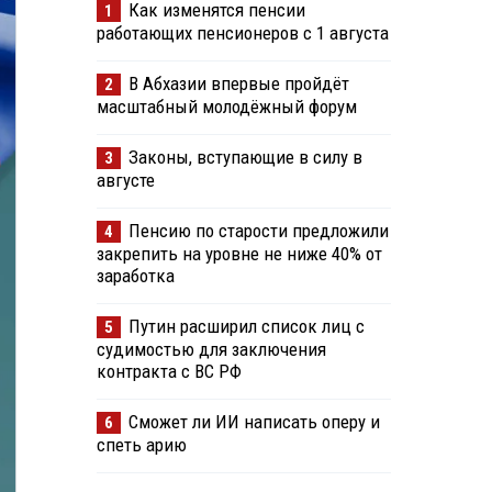
Как изменятся пенсии
1
работающих пенсионеров с 1 августа
В Абхазии впервые пройдёт
2
масштабный молодёжный форум
Законы, вступающие в силу в
3
августе
Пенсию по старости предложили
4
закрепить на уровне не ниже 40% от
заработка
Путин расширил список лиц с
5
судимостью для заключения
контракта с ВС РФ
Сможет ли ИИ написать оперу и
6
спеть арию