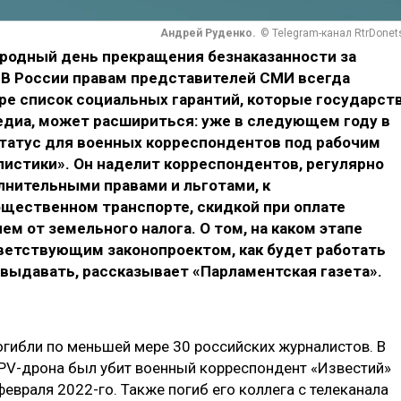
Андрей Руденко.
© Telegram-канал RtrDonet
родный день прекращения безнаказанности за
 В России правам представителей СМИ всегда
ре список социальных гарантий, которые государст
диа, может расшириться: уже в следующем году в
татус для военных корреспондентов под рабочим
листики». Он наделит корреспондентов, регулярно
лнительными правами и льготами, к
щественном транспорте, скидкой при оплате
м от земельного налога. О том, на каком этапе
тветствующим законопроектом, как будет работать
 выдавать, рассказывает «Парламентская газета».
огибли по меньшей мере 30 российских журналистов. В
 FPV-дрона был убит военный корреспондент «Известий»
февраля 2022-го. Также погиб его коллега с телеканала