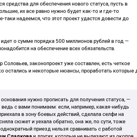
я средства для обеспечения нового статуса, пусть в
льшие, их все равно нужно будет как-то и где-то
е-таки надеемся, что этот проект удастся довести до
 идет о сумме порядка 500 миллионов рублей в год —
понадобится на обеспечение всех обязательств.
 Соловьев, законопроект уже составлен, есть четкое
о остались и некоторые нюансы, проработать которые 
е основания нужно прописать для получения статуса, —
ведь с вами понимаем: если, например, какая-нибудь
риехала в зону боевых действий, сделала селфи на
сняла сюжет и уехала обратно, она же, по сути, тоже
 однократный приезд нельзя сравнивать с работой
ши Сладкова
и других, которые не вылезают из окопов,