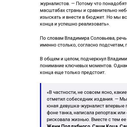
журналистов. — Потому что понадобятс
масштабах страны и сравнительно небо
изыскать и внести в бюджет. Но мы вс
конца и успешно реализовать».
По словам Владимира Соловьева, речь
именно столько, согласно подсчетам, 
В общем и целом, подчеркнул Владимир
понимание ключевых моментов. Однак
конца еще только предстоит.
«В частности, не совсем ясно, каки
отметил собеседник издания. — Мы 
юная девушка-журналист впервые п
фоне танка, написала репортаж или 
рисковала жизнью. Вместе с тем ее
Жени Поддубного
,
Саши Коца
,
Са