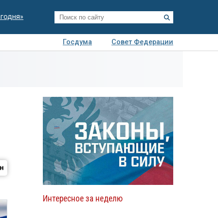
егодня»
Госдума
Совет Федерации
я
Авто
Недвижимость
Технологии
иза
Интересное за неделю