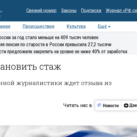
Свежий номер
Законы
Подписка
Журнал «РФ с
ия
и
 мире
Происшествия
Культура
Ещё
Медиацентр
Интервью
Колумнисты
Делова
оссии за год стало меньше на 409 тысяч человек
эксперт
яя пенсия по старости в России превысила 27,2 тысячи
сти предложили закрепить на уровне не ниже 40% от заработка
тановить стаж
оенной журналистики ждет отзыва из
Читать нас в