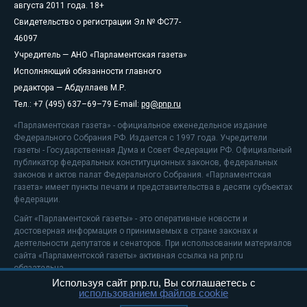
августа 2011 года. 18+
Свидетельство о регистрации Эл № ФС77-
46097
Учредитель — АНО «Парламентская газета»
Исполняющий обязанности главного
редактора — Абдуллаев М.Р.
Тел.: +7 (495) 637–69–79 E-mail:
pg@pnp.ru
«Парламентская газета» - официальное еженедельное издание
Федерального Собрания РФ. Издается с 1997 года. Учредители
газеты - Государственная Дума и Совет Федерации РФ. Официальный
публикатор федеральных конституционных законов, федеральных
законов и актов палат Федерального Собрания. «Парламентская
газета» имеет пункты печати и представительства в десяти субъектах
федерации.
Сайт «Парламентской газеты» - это оперативные новости и
достоверная информация о принимаемых в стране законах и
деятельности депутатов и сенаторов. При использовании материалов
сайта «Парламентской газеты» активная ссылка на pnp.ru
обязательна.
Используя сайт pnp.ru, Вы соглашаетесь с
На информационном ресурсе применяются
рекомендательные
использованием файлов cookie
технологии