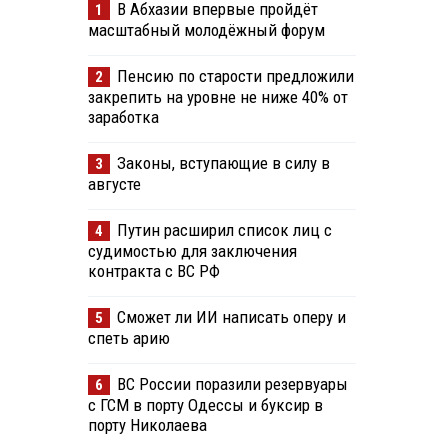
В Абхазии впервые пройдёт
1
масштабный молодёжный форум
Пенсию по старости предложили
2
закрепить на уровне не ниже 40% от
заработка
Законы, вступающие в силу в
3
августе
Путин расширил список лиц с
4
судимостью для заключения
контракта с ВС РФ
Сможет ли ИИ написать оперу и
5
спеть арию
ВС России поразили резервуары
6
с ГСМ в порту Одессы и буксир в
порту Николаева