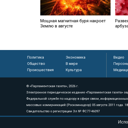
Мощная магнитная буря накроет
Разве
Землю в августе
арбуз
Политика
Экономика
Видео
Общество
В мире
Персон
Происшествия
Культура
Медиац
© «Парламентская газета», 2026 г.
Электронное периодическое издание «Парламентская газета» за
Федеральной службе по надзору в сфере связи, информационных
массовых коммуникаций (Роскомнадзор) 05 августа 2011 года. 1
Свидетельство о регистрации Эл № ФС77-46097
Учредитель — АНО «Парламентская газета»
Испо
Исполняющий обязанности главного редактора — Абдуллаев М.Р