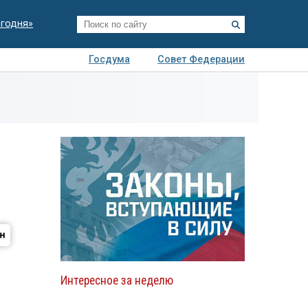
егодня»
Госдума
Совет Федерации
я
Авто
Недвижимость
Технологии
иза
Интересное за неделю