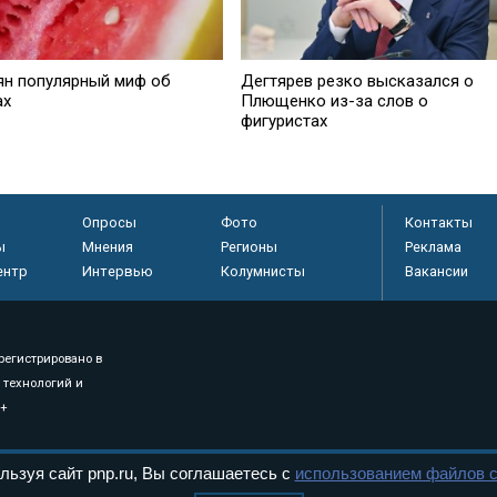
ян популярный миф об
Дегтярев резко высказался о
ах
Плющенко из-за слов о
фигуристах
Опросы
Фото
Контакты
ы
Мнения
Регионы
Реклама
ентр
Интервью
Колумнисты
Вакансии
регистрировано в
 технологий и
8+
льзуя сайт pnp.ru, Вы соглашаетесь с
использованием файлов c
.