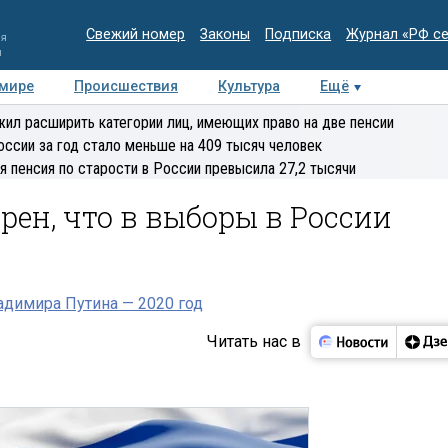
Свежий номер
Законы
Подписка
Журнал «РФ с
ия
и
 мире
Происшествия
Культура
Ещё
Медиацентр
Интервью
Колумнисты
Делова
ил расширить категории лиц, имеющих право на две пенсии
эксперт
оссии за год стало меньше на 409 тысяч человек
я пенсия по старости в России превысила 27,2 тысячи
ен, что в выборы в России
димира Путина — 2020 год
Читать нас в