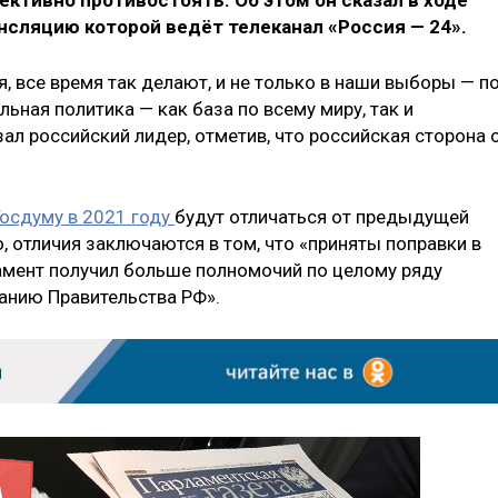
ективно противостоять. Об этом он сказал в ходе
нсляцию которой ведёт телеканал «Россия — 24».
, все время так делают, и не только в наши выборы — п
ьная политика — как база по всему миру, так и
ал российский лидер, отметив, что российская сторона 
осдуму в 2021 году
будут отличаться от предыдущей
о, отличия заключаются в том, что «приняты поправки в
ламент получил больше полномочий по целому ряду
ванию Правительства РФ».