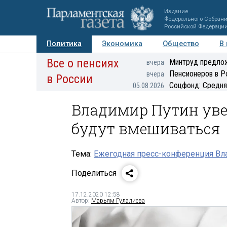
Издание
Федерального Собран
Российской Федераци
Политика
Экономика
Общество
В
Все о пенсиях
Фото
Авторы
Персоны
Мнения
Регионы
Минтруд предлож
вчера
Пенсионеров в Р
вчера
в России
Соцфонд: Средня
05.08.2026
Владимир Путин увер
будут вмешиваться
Тема:
Ежегодная пресс-конференция Вла
Поделиться
17.12.2020 12:58
Автор:
Марьям Гулалиева