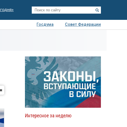
егодня»
Госдума
Совет Федерации
я
Авто
Недвижимость
Технологии
иза
Интересное за неделю