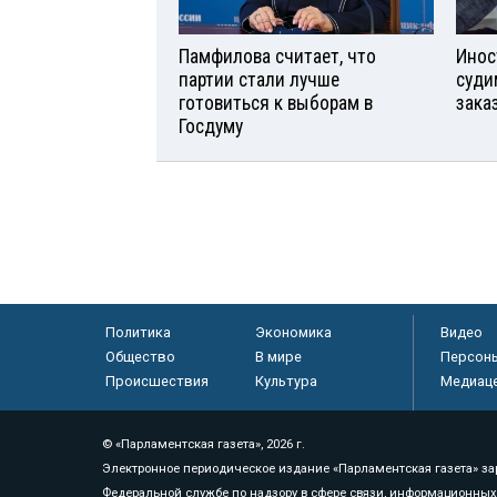
Памфилова считает, что
Инос
партии стали лучше
суди
готовиться к выборам в
зака
Госдуму
Политика
Экономика
Видео
Общество
В мире
Персон
Происшествия
Культура
Медиац
© «Парламентская газета», 2026 г.
Электронное периодическое издание «Парламентская газета» за
Федеральной службе по надзору в сфере связи, информационных