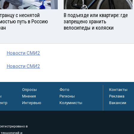
транцу с неснятой
В подъезде или квартире: где
мостью путь в Россию
запрещено хранить
зан
велосипеды и коляски
Новости СМИ2
Новости СМИ2
Опросы
Фото
Контакты
ы
Мнения
Регионы
Реклама
ентр
Интервью
Колумнисты
Вакансии
регистрировано в
 технологий и