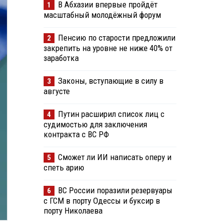
В Абхазии впервые пройдёт
1
масштабный молодёжный форум
Пенсию по старости предложили
2
закрепить на уровне не ниже 40% от
заработка
Законы, вступающие в силу в
3
августе
Путин расширил список лиц с
4
судимостью для заключения
контракта с ВС РФ
Сможет ли ИИ написать оперу и
5
спеть арию
ВС России поразили резервуары
6
с ГСМ в порту Одессы и буксир в
порту Николаева