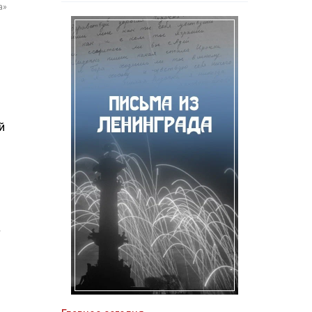
а»
й
4