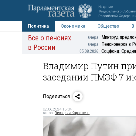
Издание
Федерального Собран
Российской Федераци
Политика
Экономика
Общество
В
Все о пенсиях
Фото
Авторы
Персоны
Мнения
Регионы
Минтруд предлож
вчера
Пенсионеров в Р
вчера
в России
Соцфонд: Средня
05.08.2026
Владимир Путин при
заседании ПМЭФ 7 и
Поделиться
02.06.2024 15:04
Автор:
Виктория Карташева