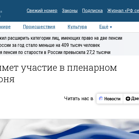
Свежий номер
Законы
Подписка
Журнал «РФ с
ия
и
 мире
Происшествия
Культура
Ещё
Медиацентр
Интервью
Колумнисты
Делова
ил расширить категории лиц, имеющих право на две пенсии
эксперт
оссии за год стало меньше на 409 тысяч человек
я пенсия по старости в России превысила 27,2 тысячи
мет участие в пленарном
юня
Читать нас в