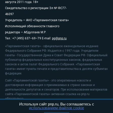
августа 2011 года. 18+
Свидетельство о регистрации Эл № ФС77-
46097
Учредитель — АНО «Парламентская газета»
Исполняющий обязанности главного
редактора — Абдуллаев М.Р.
Тел.: +7 (495) 637–69–79 E-mail:
pg@pnp.ru
«Парламентская газета» - официальное еженедельное издание
Федерального Собрания РФ. Издается с 1997 года. Учредители
газеты - Государственная Дума и Совет Федерации РФ. Официальный
публикатор федеральных конституционных законов, федеральных
законов и актов палат Федерального Собрания. «Парламентская
газета» имеет пункты печати и представительства в десяти субъектах
федерации.
Сайт «Парламентской газеты» - это оперативные новости и
достоверная информация о принимаемых в стране законах и
деятельности депутатов и сенаторов. При использовании материалов
сайта «Парламентской газеты» активная ссылка на pnp.ru
обязательна.
Используя сайт pnp.ru, Вы соглашаетесь с
На информационном ресурсе применяются
рекомендательные
использованием файлов cookie
технологии