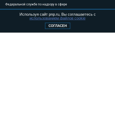
Федеральной службе по надзору в сфере
связи, информационных технологий и
Используя сайт pnp.ru, Вы соглашаетесь с
массовых коммуникаций (Роскомнадзор) 05
использованием файлов cookie
августа 2011 года. 18+
СОГЛАСЕН
Свидетельство о регистрации Эл № ФС77-
46097
Учредитель — АНО «Парламентская газета»
Исполняющий обязанности главного
редактора — Абдуллаев М.Р.
Тел.: +7 (495) 637–69–79 E-mail:
pg@pnp.ru
«Парламентская газета» - официальное еженедельное издание
Федерального Собрания РФ. Издается с 1997 года. Учредители
газеты - Государственная Дума и Совет Федерации РФ. Официальный
публикатор федеральных конституционных законов, федеральных
законов и актов палат Федерального Собрания. «Парламентская
газета» имеет пункты печати и представительства в десяти субъектах
федерации.
Сайт «Парламентской газеты» - это оперативные новости и
достоверная информация о принимаемых в стране законах и
деятельности депутатов и сенаторов. При использовании материалов