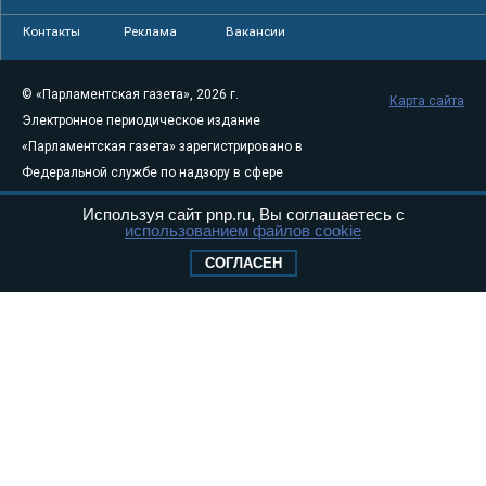
Контакты
Реклама
Вакансии
© «Парламентская газета», 2026 г.
Карта сайта
Электронное периодическое издание
«Парламентская газета» зарегистрировано в
Федеральной службе по надзору в сфере
связи, информационных технологий и
Используя сайт pnp.ru, Вы соглашаетесь с
массовых коммуникаций (Роскомнадзор) 05
использованием файлов cookie
августа 2011 года. 18+
СОГЛАСЕН
Свидетельство о регистрации Эл № ФС77-
46097
Учредитель — АНО «Парламентская газета»
Исполняющий обязанности главного
редактора — Абдуллаев М.Р.
Тел.: +7 (495) 637–69–79 E-mail:
pg@pnp.ru
«Парламентская газета» - официальное еженедельное издание
Федерального Собрания РФ. Издается с 1997 года. Учредители
газеты - Государственная Дума и Совет Федерации РФ. Официальный