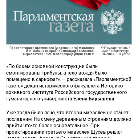
Проект второго временного (деревянного) мавзолея
© Государственный
В.И. Ленина на Красной площади в Москве.
музей архитектуры
Перспектива 1924. Фоторепродукция 1940-х.
имени А.В. Щусева
«По бокам основной конструкции были
смонтированы трибуны, а тело вождя было
помещено в саркофаг», — рассказала «Парламентской
газете» декан исторического факультета Историко-
архивного института Российского государственного
гуманитарного университета
Елена Барышева
.
Уже тогда было ясно, что второй мавзолей не станет
последним. На смену деревянным строениям должно
прийти что-то более основательное. При
проектировании третьего мавзолея Щусев решил