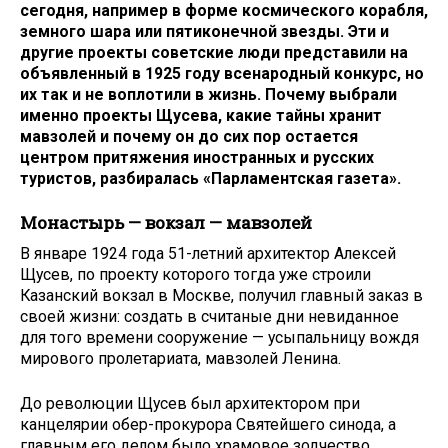
сегодня, например в форме космического корабля,
земного шара или пятиконечной звезды. Эти и
другие проекты советские люди представили на
объявленный в 1925 году всенародный конкурс, но
их так и не воплотили в жизнь. Почему выбрали
именно проекты Щусева, какие тайны хранит
мавзолей и почему он до сих пор остается
центром притяжения иностранных и русских
туристов, разбиралась «Парламентская газета».
Монастырь — вокзал — мавзолей
В январе 1924 года 51-летний архитектор Алексей
Щусев, по проекту которого тогда уже строили
Казанский вокзал в Москве, получил главный заказ в
своей жизни: создать в считаные дни невиданное
для того времени сооружение — усыпальницу вождя
мирового пролетариата, мавзолей Ленина.
До революции Щусев был архитектором при
канцелярии обер-прокурора Святейшего синода, а
главным его делом было храмовое зодчество.