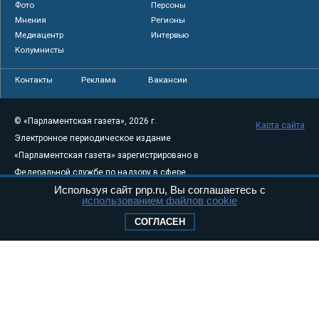
Фото
Персоны
Мнения
Регионы
Медиацентр
Интервью
Колумнисты
Контакты
Реклама
Вакансии
© «Парламентская газета», 2026 г.
Карта сайта
Электронное периодическое издание
«Парламентская газета» зарегистрировано в
Федеральной службе по надзору в сфере
Используя сайт pnp.ru, Вы соглашаетесь с
связи, информационных технологий и
использованием файлов cookie
массовых коммуникаций (Роскомнадзор) 05
СОГЛАСЕН
августа 2011 года. 18+
Свидетельство о регистрации Эл № ФС77-
46097
Учредитель — АНО «Парламентская газета»
Исполняющий обязанности главного
редактора — Абдуллаев М.Р.