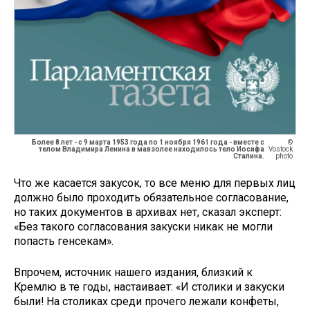
Более 8 лет - с 9 марта 1953 года по 1 ноября 1961 года - вместе с
©
телом Владимира Ленина в мавзолее находилось тело Иосифа
Vostock
Сталина.
photo
Что же касается закусок, то все меню для первых лиц
должно было проходить обязательное согласование,
но таких документов в архивах нет, сказал эксперт:
«Без такого согласования закуски никак не могли
попасть генсекам».
Впрочем, источник нашего издания, близкий к
Кремлю в те годы, настаивает: «И столики и закуски
были! На столиках среди прочего лежали конфеты,