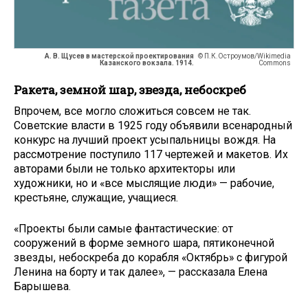
А. В. Щусев в мастерской проектирования
© П.К.Остроумов/Wikimedia
Казанского вокзала. 1914.
Commons
Ракета, земной шар, звезда, небоскреб
Впрочем, все могло сложиться совсем не так.
Советские власти в 1925 году объявили всенародный
конкурс на лучший проект усыпальницы вождя. На
рассмотрение поступило 117 чертежей и макетов. Их
авторами были не только архитекторы или
художники, но и «все мыслящие люди» — рабочие,
крестьяне, служащие, учащиеся.
«Проекты были самые фантастические: от
сооружений в форме земного шара, пятиконечной
звезды, небоскреба до корабля «Октябрь» с фигурой
Ленина на борту и так далее», — рассказала Елена
Барышева.