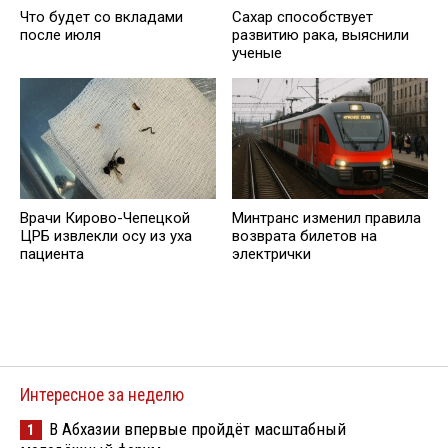
Что будет со вкладами
Сахар cпособствует
после июля
развитию рака, выяснили
ученые
Врачи Кирово-Чепецкой
Минтранс изменил правила
ЦРБ извлекли осу из уха
возврата билетов на
пациента
электрички
Интересное за неделю
В Абхазии впервые пройдёт масштабный
1