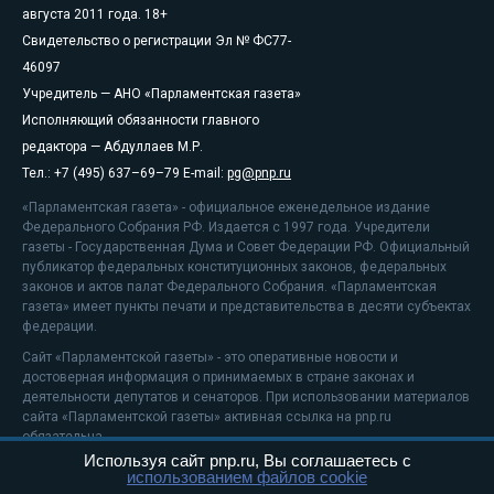
августа 2011 года. 18+
Свидетельство о регистрации Эл № ФС77-
46097
Учредитель — АНО «Парламентская газета»
Исполняющий обязанности главного
редактора — Абдуллаев М.Р.
Тел.: +7 (495) 637–69–79 E-mail:
pg@pnp.ru
«Парламентская газета» - официальное еженедельное издание
Федерального Собрания РФ. Издается с 1997 года. Учредители
газеты - Государственная Дума и Совет Федерации РФ. Официальный
публикатор федеральных конституционных законов, федеральных
законов и актов палат Федерального Собрания. «Парламентская
газета» имеет пункты печати и представительства в десяти субъектах
федерации.
Сайт «Парламентской газеты» - это оперативные новости и
достоверная информация о принимаемых в стране законах и
деятельности депутатов и сенаторов. При использовании материалов
сайта «Парламентской газеты» активная ссылка на pnp.ru
обязательна.
Используя сайт pnp.ru, Вы соглашаетесь с
На информационном ресурсе применяются
рекомендательные
использованием файлов cookie
технологии