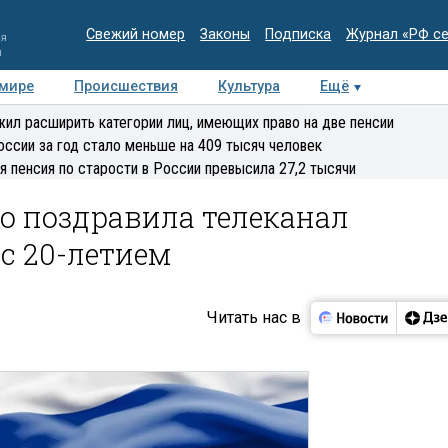
Свежий номер
Законы
Подписка
Журнал «РФ с
ия
и
 мире
Происшествия
Культура
Ещё
Медиацентр
Интервью
Колумнисты
Делова
ил расширить категории лиц, имеющих право на две пенсии
эксперт
оссии за год стало меньше на 409 тысяч человек
я пенсия по старости в России превысила 27,2 тысячи
о поздравила телеканал
 с 20-летием
Читать нас в