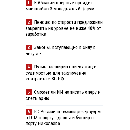
В Абхазии впервые пройдёт
1
масштабный молодёжный форум
Пенсию по старости предложили
2
закрепить на уровне не ниже 40% от
заработка
Законы, вступающие в силу в
3
августе
Путин расширил список лиц с
4
судимостью для заключения
контракта с ВС РФ
Сможет ли ИИ написать оперу и
5
спеть арию
ВС России поразили резервуары
6
с ГСМ в порту Одессы и буксир в
порту Николаева