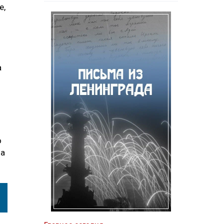
е,
а
о
 а