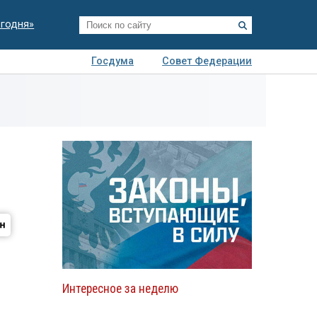
егодня»
Госдума
Совет Федерации
я
Авто
Недвижимость
Технологии
иза
Интересное за неделю