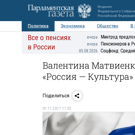
Издание
Федерального Собран
Российской Федераци
Политика
Экономика
Общество
В
Все о пенсиях
Фото
Авторы
Персоны
Мнения
Регионы
Минтруд предлож
вчера
Пенсионеров в Р
вчера
в России
Соцфонд: Средня
05.08.2026
Валентина Матвиенк
«Россия — Культура»
Поделиться
01.11.2017 11:52