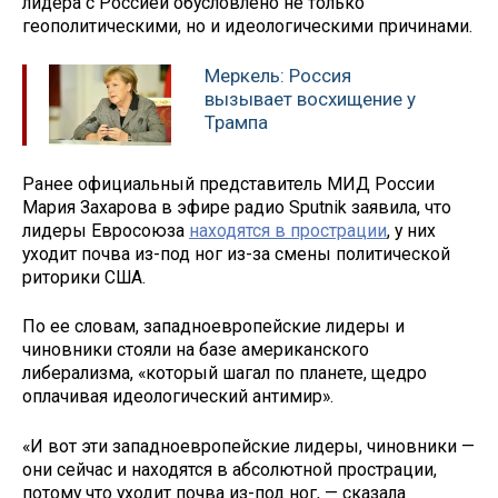
лидера с Россией обусловлено не только
геополитическими, но и идеологическими причинами.
Меркель: Россия
вызывает восхищение у
Трампа
Ранее официальный представитель МИД России
Мария Захарова в эфире радио Sputnik заявила, что
лидеры Евросоюза
находятся в прострации
, у них
уходит почва из-под ног из-за смены политической
риторики США.
По ее словам, западноевропейские лидеры и
чиновники стояли на базе американского
либерализма, «который шагал по планете, щедро
оплачивая идеологический антимир».
«И вот эти западноевропейские лидеры, чиновники —
они сейчас и находятся в абсолютной прострации,
потому что уходит почва из-под ног, — сказала