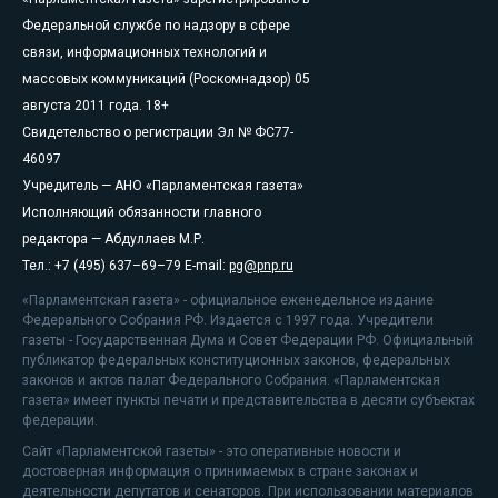
Федеральной службе по надзору в сфере
связи, информационных технологий и
массовых коммуникаций (Роскомнадзор) 05
августа 2011 года. 18+
Свидетельство о регистрации Эл № ФС77-
46097
Учредитель — АНО «Парламентская газета»
Исполняющий обязанности главного
редактора — Абдуллаев М.Р.
Тел.: +7 (495) 637–69–79 E-mail:
pg@pnp.ru
«Парламентская газета» - официальное еженедельное издание
Федерального Собрания РФ. Издается с 1997 года. Учредители
газеты - Государственная Дума и Совет Федерации РФ. Официальный
публикатор федеральных конституционных законов, федеральных
законов и актов палат Федерального Собрания. «Парламентская
газета» имеет пункты печати и представительства в десяти субъектах
федерации.
Сайт «Парламентской газеты» - это оперативные новости и
достоверная информация о принимаемых в стране законах и
деятельности депутатов и сенаторов. При использовании материалов