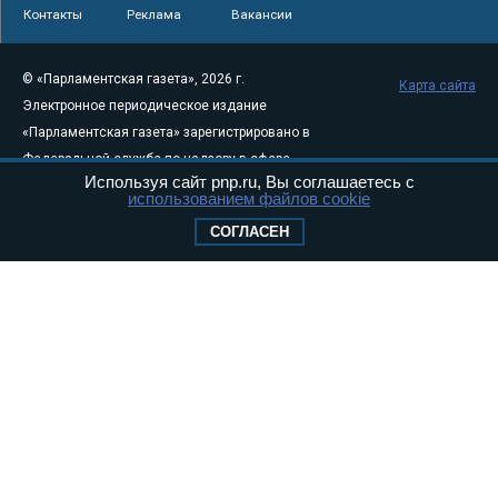
Контакты
Реклама
Вакансии
© «Парламентская газета», 2026 г.
Карта сайта
Электронное периодическое издание
«Парламентская газета» зарегистрировано в
Федеральной службе по надзору в сфере
Используя сайт pnp.ru, Вы соглашаетесь с
связи, информационных технологий и
использованием файлов cookie
массовых коммуникаций (Роскомнадзор) 05
СОГЛАСЕН
августа 2011 года. 18+
Свидетельство о регистрации Эл № ФС77-
46097
Учредитель — АНО «Парламентская газета»
Исполняющий обязанности главного
редактора — Абдуллаев М.Р.
Тел.: +7 (495) 637–69–79 E-mail:
pg@pnp.ru
«Парламентская газета» - официальное еженедельное издание
Федерального Собрания РФ. Издается с 1997 года. Учредители
газеты - Государственная Дума и Совет Федерации РФ. Официальный
публикатор федеральных конституционных законов, федеральных