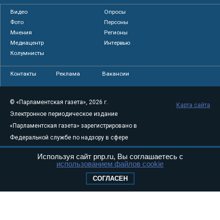
Видео
Опросы
Фото
Персоны
Мнения
Регионы
Медиацентр
Интервью
Колумнисты
Контакты
Реклама
Вакансии
© «Парламентская газета», 2026 г.
Карта сайта
Электронное периодическое издание
«Парламентская газета» зарегистрировано в
Федеральной службе по надзору в сфере
связи, информационных технологий и
Используя сайт pnp.ru, Вы соглашаетесь с
массовых коммуникаций (Роскомнадзор) 05
использованием файлов cookie
августа 2011 года. 18+
СОГЛАСЕН
Свидетельство о регистрации Эл № ФС77-
46097
Учредитель — АНО «Парламентская газета»