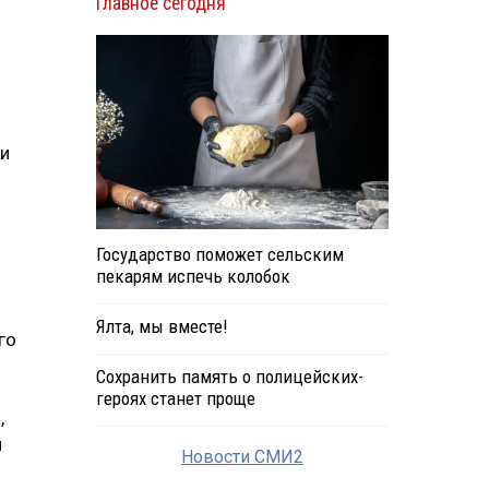
Главное сегодня
ли
Государство поможет сельским
пекарям испечь колобок
Ялта, мы вместе!
го
Сохранить память о полицейских-
героях станет проще
,
й
Новости СМИ2