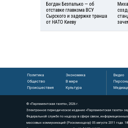
Богдан Безпалько — об
Миха
отставке главкома ВСУ
созд
Сырского и задержке транша
стан
от НАТО Киеву
заче
Политика
Экономика
Видео
Общество
В мире
Персон
Происшествия
Культура
Медиац
© «Парламентская газета», 2026 г.
Электронное периодическое издание «Парламентская газета» за
Федеральной службе по надзору в сфере связи, информационных
массовых коммуникаций (Роскомнадзор) 05 августа 2011 года. 1