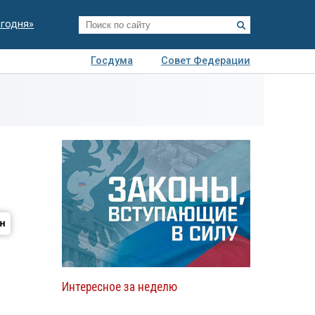
егодня»
Госдума
Совет Федерации
я
Авто
Недвижимость
Технологии
иза
Интересное за неделю