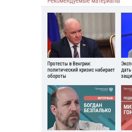
Рекомендуемые материалы
Протесты в Венгрии:
Эксп
политический кризис набирает
дать
обороты
защи