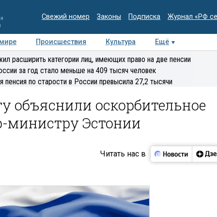
Свежий номер
Законы
Подписка
Журнал «РФ с
ия
и
 мире
Происшествия
Культура
Ещё
Медиацентр
Интервью
Колумнисты
Делова
ил расширить категории лиц, имеющих право на две пенсии
эксперт
оссии за год стало меньше на 409 тысяч человек
я пенсия по старости в России превысила 27,2 тысячи
ту объяснили оскорбительное
р-министру Эстонии
Читать нас в