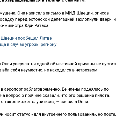
 возвращавшимся в Таллин с саммита.
мущена. Она написала письмо в МИД Швеции, описав
посадку перед эстонской делегацией захлопнули двери, и
ер-министра Юри Ратаса.
 Швеции пообещал Литве
ща в случае угрозы региону
 Оппи уверяла: ни одной объективной причины не пустит
е вёл себя неуместно, не находился в нетрезвом
 в аэропорт заблаговременно. Её члены поднялись по
 На вопрос о причине сказали, что это решение пилота.
-то такое может случиться», — заявила Оппи.
Он носит статус «для внутреннего пользования», но порта