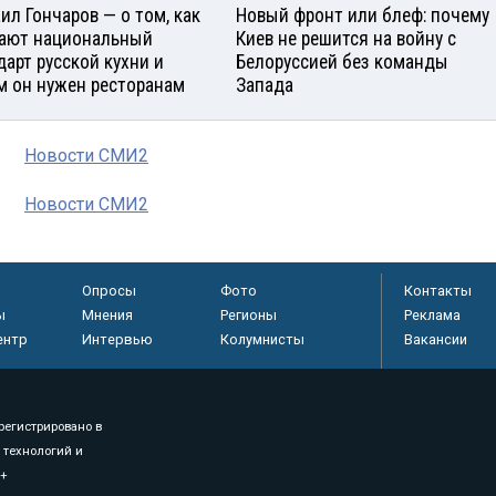
ил Гончаров — о том, как
Новый фронт или блеф: почему
ают национальный
Киев не решится на войну с
дарт русской кухни и
Белоруссией без команды
м он нужен ресторанам
Запада
Новости СМИ2
Новости СМИ2
Опросы
Фото
Контакты
ы
Мнения
Регионы
Реклама
ентр
Интервью
Колумнисты
Вакансии
регистрировано в
 технологий и
8+