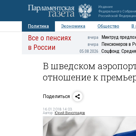
Издание
Федерального Собран
Российской Федераци
Политика
Экономика
Общество
В
Все о пенсиях
Фото
Авторы
Персоны
Мнения
Регионы
Минтруд предлож
вчера
Пенсионеров в Р
вчера
в России
Соцфонд: Средня
05.08.2026
В шведском аэропор
отношение к премье
Поделиться
16.01.2018 14:03
Автор:
Юрий Виноградов