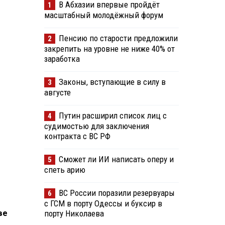
В Абхазии впервые пройдёт
1
масштабный молодёжный форум
Пенсию по старости предложили
2
закрепить на уровне не ниже 40% от
заработка
Законы, вступающие в силу в
3
августе
Путин расширил список лиц с
4
судимостью для заключения
контракта с ВС РФ
Сможет ли ИИ написать оперу и
5
спеть арию
ВС России поразили резервуары
6
с ГСМ в порту Одессы и буксир в
ве
порту Николаева