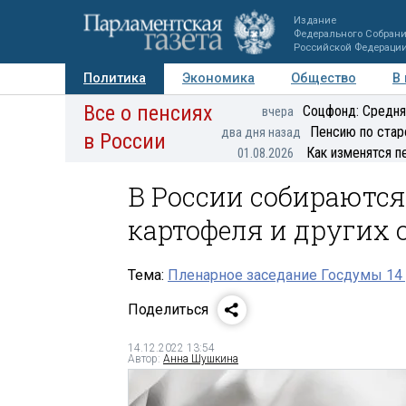
Издание
Федерального Собран
Российской Федераци
Политика
Экономика
Общество
В
Все о пенсиях
Фото
Авторы
Персоны
Мнения
Регионы
Соцфонд: Средня
вчера
Пенсию по стар
два дня назад
в России
Как изменятся п
01.08.2026
В России собираютс
картофеля и других
Тема:
Пленарное заседание Госдумы 14 
Поделиться
14.12.2022 13:54
Автор:
Анна Шушкина