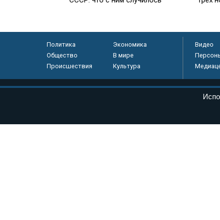
Политика
Экономика
Видео
Общество
В мире
Персон
Происшествия
Культура
Медиац
© «Парламентская газета», 2026 г.
Испо
Электронное периодическое издание «Парламентская газета» за
Федеральной службе по надзору в сфере связи, информационных
массовых коммуникаций (Роскомнадзор) 05 августа 2011 года. 1
Свидетельство о регистрации Эл № ФС77-46097
Учредитель — АНО «Парламентская газета»
Исполняющий обязанности главного редактора — Абдуллаев М.Р
Тел.: +7 (495) 637–69–79 E-mail:
pg@pnp.ru
«Парламентская газета» - официальное еженедельное издание Фе
федеральных конституционных законов, федеральных законов и а
Сайт «Парламентской газеты» - это оперативные новости и дост
«Парламентской газеты» активная ссылка на pnp.ru обязательна.