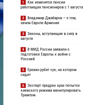
Как изменятся пенсии
1
работающих пенсионеров с 1 августа
Владимир Джабаров — о том,
2
зачем Европе Армения
Законы, вступающие в силу в
3
августе
В МИД России заявили о
4
подготовке Европы к войне с
Россией
Ереван рубит сук, на котором
5
сидит
Эксперт предрек крах попыток
6
киевского режима манипулировать
Трампом