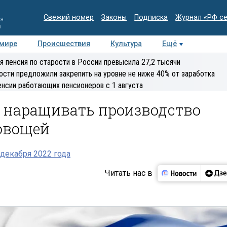
Свежий номер
Законы
Подписка
Журнал «РФ с
ия
и
 мире
Происшествия
Культура
Ещё
Медиацентр
Интервью
Колумнисты
Делова
я пенсия по старости в России превысила 27,2 тысячи
эксперт
ости предложили закрепить на уровне не ниже 40% от заработка
енсии работающих пенсионеров с 1 августа
я наращивать производство
 овощей
декабря 2022 года
Читать нас в