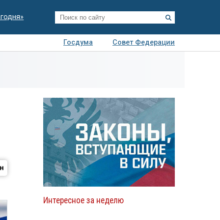
егодня»
Госдума
Совет Федерации
я
Авто
Недвижимость
Технологии
иза
Интересное за неделю