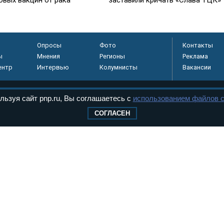
Опросы
Фото
Контакты
ы
Мнения
Регионы
Реклама
ентр
Интервью
Колумнисты
Вакансии
льзуя сайт pnp.ru, Вы соглашаетесь с
использованием файлов c
регистрировано в
СОГЛАСЕН
 технологий и
8+
.
дерального Собрания РФ. Издается с 1997 года. Учредители газеты - Государств
ктов палат Федерального Собрания. «Парламентская газета» имеет пункты печати
оверная информация о принимаемых в стране законах и деятельности депутатов и