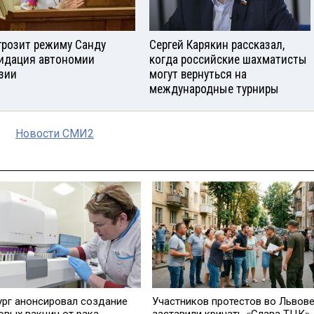
грозит режиму Санду
Сергей Карякин рассказал,
идация автономии
когда российские шахматисты
узии
могут вернуться на
международные турниры
Новости СМИ2
ург анонсировал создание
Участников протестов во Львов
овых вакцин от рака
заставили кричать «Слава ТЦК»