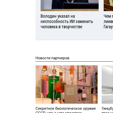
Володин указал на
Чем 
неспособность ИИ заменить
ликв
человека в творчестве
Гага
Новости партнеров
Секретное биологическое оружие
Гинцб
СССР: что с ним случилось
трех н