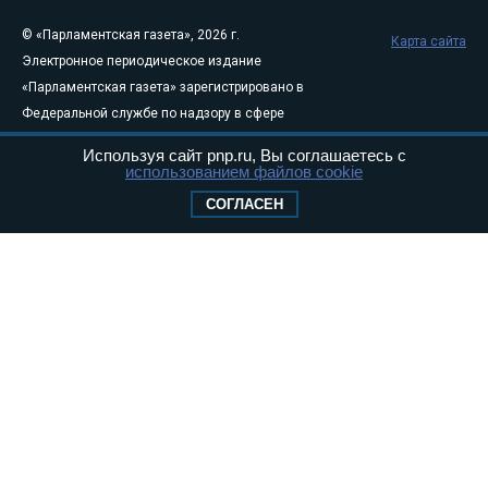
© «Парламентская газета», 2026 г.
Карта сайта
Электронное периодическое издание
«Парламентская газета» зарегистрировано в
Федеральной службе по надзору в сфере
связи, информационных технологий и
Используя сайт pnp.ru, Вы соглашаетесь с
массовых коммуникаций (Роскомнадзор) 05
использованием файлов cookie
августа 2011 года. 18+
СОГЛАСЕН
Свидетельство о регистрации Эл № ФС77-
46097
Учредитель — АНО «Парламентская газета»
Исполняющий обязанности главного
редактора — Абдуллаев М.Р.
Тел.: +7 (495) 637–69–79 E-mail:
pg@pnp.ru
«Парламентская газета» - официальное еженедельное издание
Федерального Собрания РФ. Издается с 1997 года. Учредители
газеты - Государственная Дума и Совет Федерации РФ. Официальный
публикатор федеральных конституционных законов, федеральных
законов и актов палат Федерального Собрания. «Парламентская
газета» имеет пункты печати и представительства в десяти субъектах