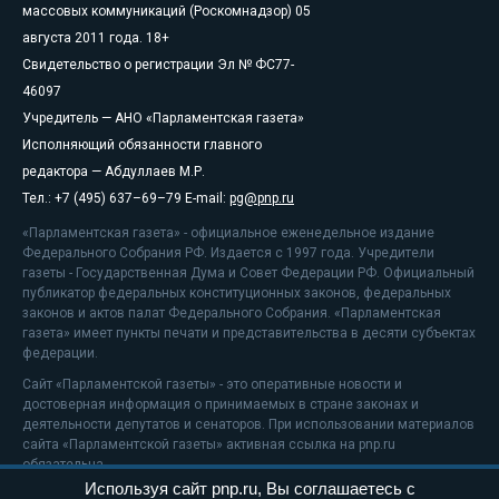
массовых коммуникаций (Роскомнадзор) 05
августа 2011 года. 18+
Свидетельство о регистрации Эл № ФС77-
46097
Учредитель — АНО «Парламентская газета»
Исполняющий обязанности главного
редактора — Абдуллаев М.Р.
Тел.: +7 (495) 637–69–79 E-mail:
pg@pnp.ru
«Парламентская газета» - официальное еженедельное издание
Федерального Собрания РФ. Издается с 1997 года. Учредители
газеты - Государственная Дума и Совет Федерации РФ. Официальный
публикатор федеральных конституционных законов, федеральных
законов и актов палат Федерального Собрания. «Парламентская
газета» имеет пункты печати и представительства в десяти субъектах
федерации.
Сайт «Парламентской газеты» - это оперативные новости и
достоверная информация о принимаемых в стране законах и
деятельности депутатов и сенаторов. При использовании материалов
сайта «Парламентской газеты» активная ссылка на pnp.ru
обязательна.
Используя сайт pnp.ru, Вы соглашаетесь с
На информационном ресурсе применяются
рекомендательные