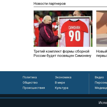
Новости партнеров
Третий комплект формы сборной
Новый
России будет посвящен Симоняну
первы
Политика
Экономика
Видео
Общество
В мире
Персон
Происшествия
Культура
Медиац
© «Парламентская газета», 2026 г.
Испо
Электронное периодическое издание «Парламентская газета» за