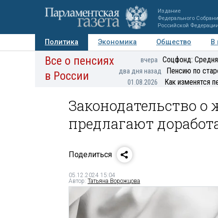
Издание
Федерального Собран
Российской Федераци
Политика
Экономика
Общество
В
Все о пенсиях
Фото
Авторы
Персоны
Мнения
Регионы
Соцфонд: Средня
вчера
Пенсию по стар
два дня назад
в России
Как изменятся п
01.08.2026
Законодательство о
предлагают доработ
Поделиться
05.12.2024 15:04
Автор:
Татьяна Ворожцова