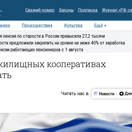
Свежий номер
Законы
Подписка
Журнал «РФ с
ия
и
 мире
Происшествия
Культура
Ещё
Медиацентр
Интервью
Колумнисты
Делова
я пенсия по старости в России превысила 27,2 тысячи
эксперт
ости предложили закрепить на уровне не ниже 40% от заработка
енсии работающих пенсионеров с 1 августа
 жилищных кооперативах
ать
Читать нас в