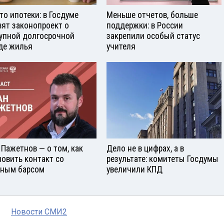
то ипотеки: в Госдуме
Меньше отчетов, больше
вят законопроект о
поддержки: в России
упной долгосрочной
закрепили особый статус
де жилья
учителя
 Пажетнов — о том, как
Дело не в цифрах, а в
новить контакт со
результате: комитеты Госдумы
ным барсом
увеличили КПД
Новости СМИ2