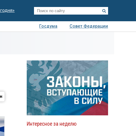
егодня»
Госдума
Совет Федерации
я
Авто
Недвижимость
Технологии
иза
Интересное за неделю