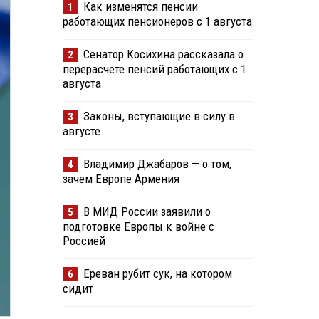
Как изменятся пенсии
1
работающих пенсионеров с 1 августа
Сенатор Косихина рассказала о
2
перерасчете пенсий работающих с 1
августа
Законы, вступающие в силу в
3
августе
Владимир Джабаров — о том,
4
зачем Европе Армения
В МИД России заявили о
5
подготовке Европы к войне с
Россией
Ереван рубит сук, на котором
6
сидит