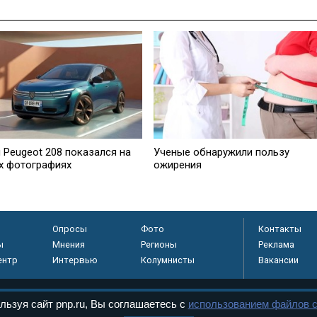
 Peugeot 208 показался на
Ученые обнаружили пользу
х фотографиях
ожирения
Опросы
Фото
Контакты
ы
Мнения
Регионы
Реклама
ентр
Интервью
Колумнисты
Вакансии
льзуя сайт pnp.ru, Вы соглашаетесь с
использованием файлов c
регистрировано в