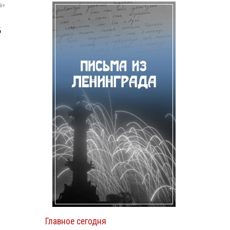
а»
б
Главное сегодня