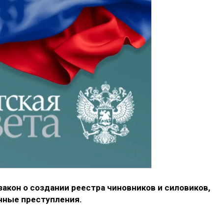
закон о создании реестра чиновников и силовиков,
нные преступления.