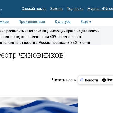
Свежий номер
Законы
Подписка
Журнал «РФ с
ия
и
 мире
Происшествия
Культура
Ещё
Медиацентр
Интервью
Колумнисты
Делова
ил расширить категории лиц, имеющих право на две пенсии
эксперт
оссии за год стало меньше на 409 тысяч человек
я пенсия по старости в России превысила 27,2 тысячи
еестр чиновников-
Читать нас в