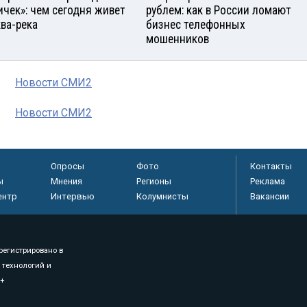
ичек»: чем сегодня живет
рублем: как в России ломают
ва-река
бизнес телефонных
мошенников
Новости СМИ2
Новости СМИ2
Опросы
Фото
Контакты
ы
Мнения
Регионы
Реклама
ентр
Интервью
Колумнисты
Вакансии
регистрировано в
 технологий и
8+