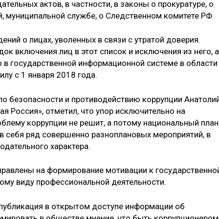
тельных актов, в частности, в законы о прокуратуре, о
й, муниципальной службе, о Следственном комитете РФ.
ний о лицах, уволенных в связи с утратой доверия.
ок включения лиц в этот список и исключения из него, а
о в государственной информационной системе в области
лу с 1 января 2018 года.
по безопасности и противодействию коррупции Анатоли
я Россия», отметил, что упор исключительно на
облему коррупции не решит, а потому национальный план
в себя ряд совершенно разноплановых мероприятий, в
одательного характера.
аправлены на формирование мотивации к государственно
ному виду профессиональной деятельности.
 публикация в открытом доступе информации об
мировать в обществе мнение, что быть коррупционером