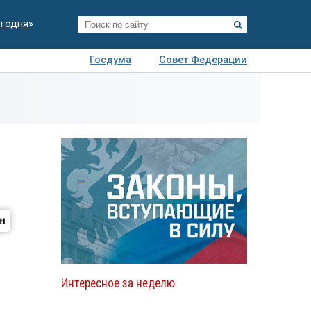
егодня»
Госдума
Совет Федерации
я
Авто
Недвижимость
Технологии
иза
Интересное за неделю