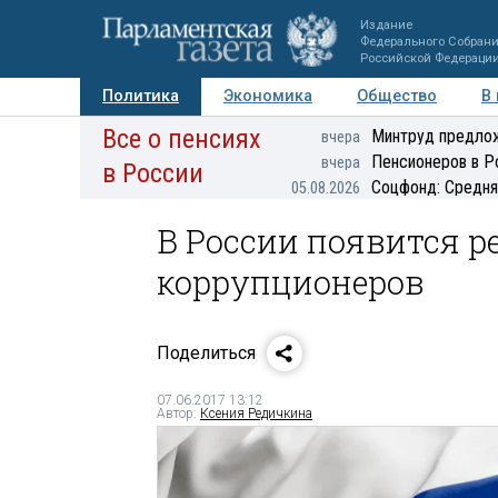
Издание
Федерального Собран
Российской Федераци
Политика
Экономика
Общество
В
Все о пенсиях
Фото
Авторы
Персоны
Мнения
Регионы
Минтруд предлож
вчера
Пенсионеров в Р
вчера
в России
Соцфонд: Средня
05.08.2026
В России появится р
коррупционеров
Поделиться
07.06.2017 13:12
Автор:
Ксения Редичкина