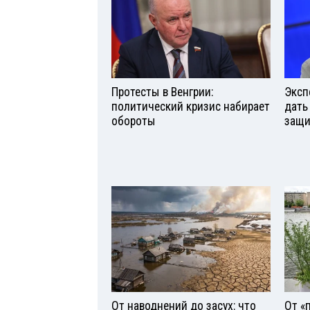
Протесты в Венгрии:
Эксп
политический кризис набирает
дать
обороты
защи
От наводнений до засух: что
От «