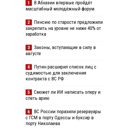
В Абхазии впервые пройдёт
1
масштабный молодёжный форум
Пенсию по старости предложили
2
закрепить на уровне не ниже 40% от
заработка
Законы, вступающие в силу в
3
августе
Путин расширил список лиц с
4
судимостью для заключения
контракта с ВС РФ
Сможет ли ИИ написать оперу и
5
спеть арию
ВС России поразили резервуары
6
с ГСМ в порту Одессы и буксир в
порту Николаева