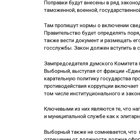
Поправки будут внесены в ряд законода
таможенной, военной, государственно
Там пропишут нормы о включении сведе
Правительство будет определять поряд
также вести документ и размещать ег
госслужбы. Закон должен вступить в си
Зампредседателя думского Комитета 
Выборный, выступая от фракции «Едина
карательную политику государства пр
противодействия коррупции включает 
том числе институционального и закон
Ключевыми из них являются те, что н
и муниципальной службе как к элитар
Выборный также не сомневается, что
отрешении от должности должна сфор