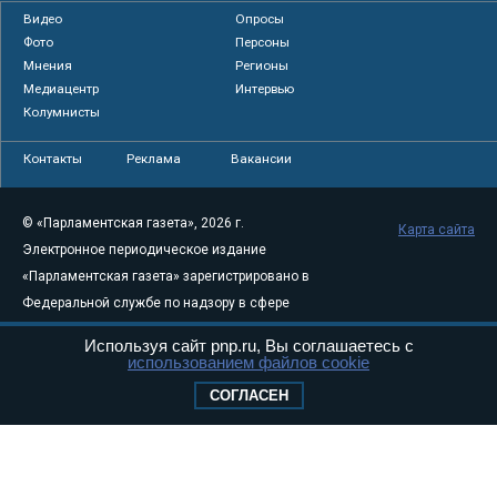
Видео
Опросы
Фото
Персоны
Мнения
Регионы
Медиацентр
Интервью
Колумнисты
Контакты
Реклама
Вакансии
© «Парламентская газета», 2026 г.
Карта сайта
Электронное периодическое издание
«Парламентская газета» зарегистрировано в
Федеральной службе по надзору в сфере
связи, информационных технологий и
Используя сайт pnp.ru, Вы соглашаетесь с
массовых коммуникаций (Роскомнадзор) 05
использованием файлов cookie
августа 2011 года. 18+
СОГЛАСЕН
Свидетельство о регистрации Эл № ФС77-
46097
Учредитель — АНО «Парламентская газета»
Исполняющий обязанности главного