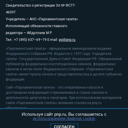
Свидетельство о регистрации Эл № ФС77-
46097
Учредитель — АНО «Парламентская газета»
Исполняющий обязанности главного
редактора — Абдуллаев М.Р.
Тел.: +7 (495) 637–69–79 E-mail:
pg@pnp.ru
«Парламентская газета» - официальное еженедельное издание
Федерального Собрания РФ. Издается с 1997 года. Учредители
газеты - Государственная Дума и Совет Федерации РФ. Официальный
публикатор федеральных конституционных законов, федеральных
законов и актов палат Федерального Собрания. «Парламентская
газета» имеет пункты печати и представительства в десяти субъектах
федерации.
Сайт «Парламентской газеты» - это оперативные новости и
достоверная информация о принимаемых в стране законах и
деятельности депутатов и сенаторов. При использовании материалов
сайта «Парламентской газеты» активная ссылка на pnp.ru
обязательна.
Используя сайт pnp.ru, Вы соглашаетесь с
На информационном ресурсе применяются
рекомендательные
использованием файлов cookie
технологии
Положение о защите персональных данных
СОГЛАСЕН