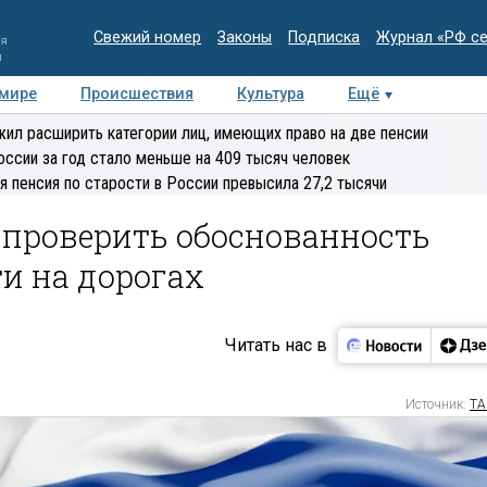
Свежий номер
Законы
Подписка
Журнал «РФ с
ия
и
 мире
Происшествия
Культура
Ещё
Медиацентр
Интервью
Колумнисты
Делова
ил расширить категории лиц, имеющих право на две пенсии
эксперт
оссии за год стало меньше на 409 тысяч человек
я пенсия по старости в России превысила 27,2 тысячи
 проверить обоснованность
и на дорогах
Читать нас в
Источник:
ТА