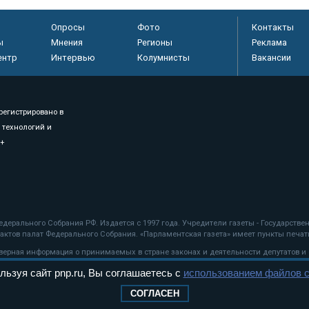
Опросы
Фото
Контакты
ы
Мнения
Регионы
Реклама
ентр
Интервью
Колумнисты
Вакансии
регистрировано в
 технологий и
8+
.
дерального Собрания РФ. Издается с 1997 года. Учредители газеты - Государств
ктов палат Федерального Собрания. «Парламентская газета» имеет пункты печати
оверная информация о принимаемых в стране законах и деятельности депутатов и
льзуя сайт pnp.ru, Вы соглашаетесь с
использованием файлов c
ехнологии
СОГЛАСЕН