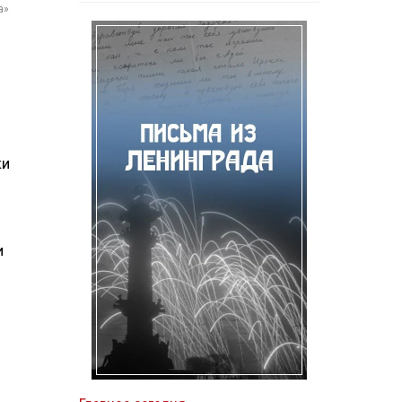
а»
ки
и