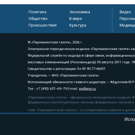
Политика
Экономика
Видео
Общество
В мире
Персон
Происшествия
Культура
Медиац
© «Парламентская газета», 2026 г.
Электронное периодическое издание «Парламентская газета» за
Федеральной службе по надзору в сфере связи, информационных
массовых коммуникаций (Роскомнадзор) 05 августа 2011 года. 1
Свидетельство о регистрации Эл № ФС77-46097
Учредитель — АНО «Парламентская газета»
Исполняющий обязанности главного редактора — Абдуллаев М.Р
Тел.: +7 (495) 637–69–79 E-mail:
pg@pnp.ru
«Парламентская газета» - официальное еженедельное издание Фе
федеральных конституционных законов, федеральных законов и а
Сайт «Парламентской газеты» - это оперативные новости и дост
«Парламентской газеты» активная ссылка на pnp.ru обязательна.
Испо
На информационном ресурсе применяются
рекомендательные т
Положение о защите персональных данных