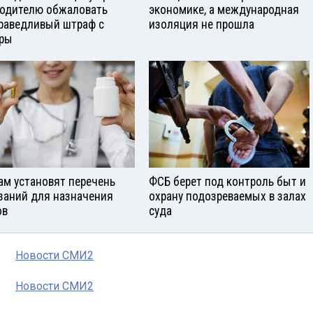
водителю обжаловать
экономике, а международная
раведливый штраф с
изоляция не прошла
ры
ам установят перечень
ФСБ берет под контроль быт и
заний для назначения
охрану подозреваемых в залах
ов
суда
Новости СМИ2
Новости СМИ2