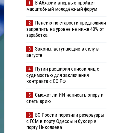
В Абхазии впервые пройдёт
1
масштабный молодёжный форум
Пенсию по старости предложили
2
закрепить на уровне не ниже 40% от
заработка
Законы, вступающие в силу в
3
августе
Путин расширил список лиц с
4
судимостью для заключения
контракта с ВС РФ
Сможет ли ИИ написать оперу и
5
спеть арию
ВС России поразили резервуары
6
с ГСМ в порту Одессы и буксир в
порту Николаева