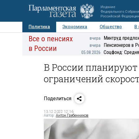
Издание
Федерального Собран
Российской Федераци
Политика
Экономика
Общество
В
Все о пенсиях
Фото
Авторы
Персоны
Мнения
Регионы
Минтруд предлож
вчера
Пенсионеров в Р
вчера
в России
Соцфонд: Средня
05.08.2026
В России планируют
ограничений скорост
Поделиться
13.12.2022 12:16
Автор:
Антон Гребенников