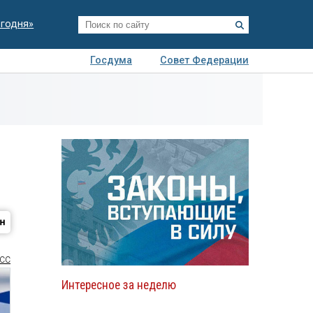
егодня»
Госдума
Совет Федерации
я
Авто
Недвижимость
Технологии
иза
СС
Интересное за неделю