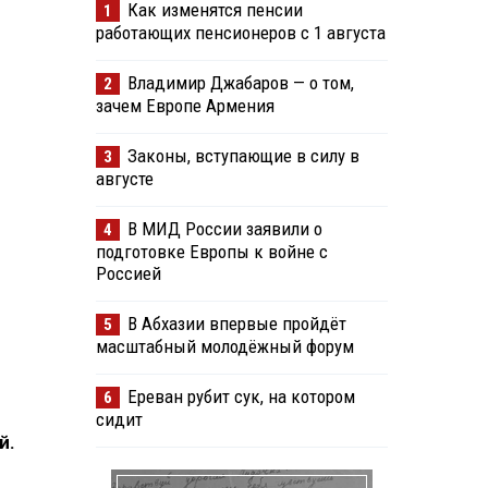
Как изменятся пенсии
1
работающих пенсионеров с 1 августа
Владимир Джабаров — о том,
2
зачем Европе Армения
Законы, вступающие в силу в
3
августе
В МИД России заявили о
4
подготовке Европы к войне с
Россией
В Абхазии впервые пройдёт
5
масштабный молодёжный форум
Ереван рубит сук, на котором
6
сидит
й.