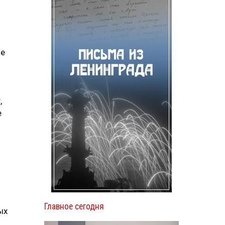
ие
,
е
Главное сегодня
ых