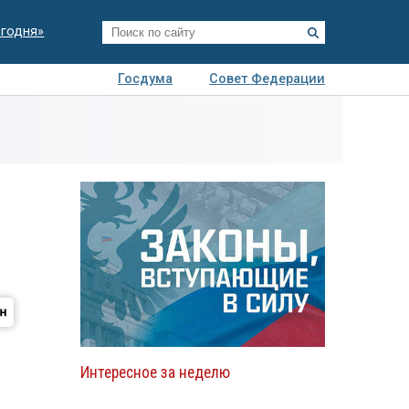
егодня»
Госдума
Совет Федерации
я
Авто
Недвижимость
Технологии
иза
Интересное за неделю