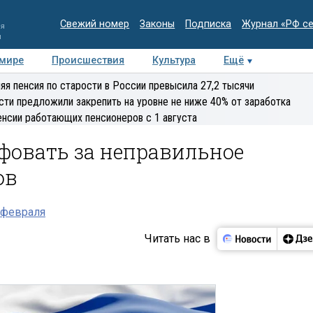
Свежий номер
Законы
Подписка
Журнал «РФ с
ия
и
 мире
Происшествия
Культура
Ещё
Медиацентр
Интервью
Колумнисты
Делова
яя пенсия по старости в России превысила 27,2 тысячи
эксперт
сти предложили закрепить на уровне не ниже 40% от заработка
енсии работающих пенсионеров с 1 августа
фовать за неправильное
ов
 февраля
Читать нас в