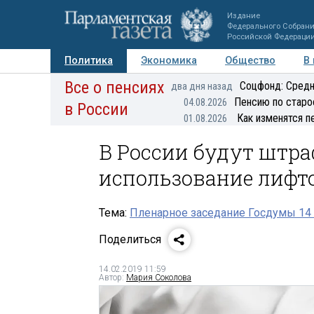
Издание
Федерального Собран
Российской Федераци
Политика
Экономика
Общество
В
Все о пенсиях
Фото
Авторы
Персоны
Мнения
Регионы
Соцфонд: Средн
два дня назад
Пенсию по старо
04.08.2026
в России
Как изменятся п
01.08.2026
В России будут штра
использование лифт
Тема:
Пленарное заседание Госдумы 14
Поделиться
14.02.2019 11:59
Автор:
Мария Соколова