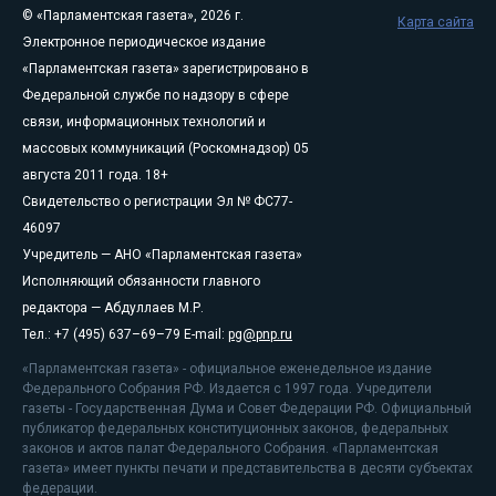
© «Парламентская газета», 2026 г.
Карта сайта
Электронное периодическое издание
«Парламентская газета» зарегистрировано в
Федеральной службе по надзору в сфере
связи, информационных технологий и
массовых коммуникаций (Роскомнадзор) 05
августа 2011 года. 18+
Свидетельство о регистрации Эл № ФС77-
46097
Учредитель — АНО «Парламентская газета»
Исполняющий обязанности главного
редактора — Абдуллаев М.Р.
Тел.: +7 (495) 637–69–79 E-mail:
pg@pnp.ru
«Парламентская газета» - официальное еженедельное издание
Федерального Собрания РФ. Издается с 1997 года. Учредители
газеты - Государственная Дума и Совет Федерации РФ. Официальный
публикатор федеральных конституционных законов, федеральных
законов и актов палат Федерального Собрания. «Парламентская
газета» имеет пункты печати и представительства в десяти субъектах
федерации.