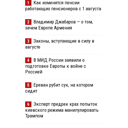
Как изменятся пенсии
1
работающих пенсионеров с 1 августа
Владимир Джабаров — о том,
2
зачем Европе Армения
Законы, вступающие в силу в
3
августе
В МИД России заявили о
4
подготовке Европы к войне с
Россией
Ереван рубит сук, на котором
5
сидит
Эксперт предрек крах попыток
6
киевского режима манипулировать
Трампом