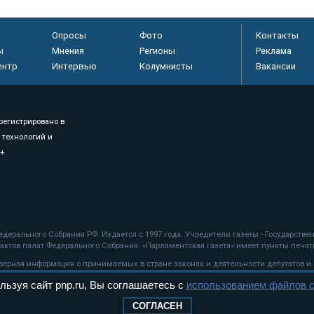
Опросы
Фото
Контакты
ы
Мнения
Регионы
Реклама
ентр
Интервью
Колумнисты
Вакансии
регистрировано в
 технологий и
8+
.
дерального Собрания РФ. Издается с 1997 года. Учредители газеты - Государств
ктов палат Федерального Собрания. «Парламентская газета» имеет пункты печати
оверная информация о принимаемых в стране законах и деятельности депутатов и
льзуя сайт pnp.ru, Вы соглашаетесь с
использованием файлов c
ехнологии
СОГЛАСЕН