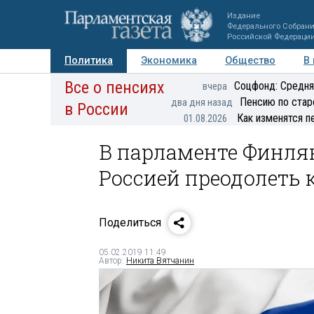
Издание
Федерального Собран
Российской Федераци
Политика
Экономика
Общество
В
Все о пенсиях
Фото
Авторы
Персоны
Мнения
Регионы
Соцфонд: Средня
вчера
Пенсию по стар
два дня назад
в России
Как изменятся п
01.08.2026
В парламенте Финля
Россией преодолеть 
Поделиться
05.02.2019 11:49
Автор:
Никита Вятчанин