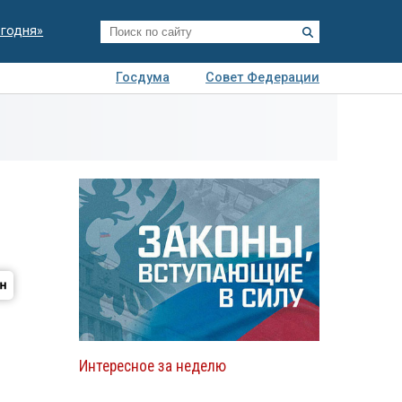
егодня»
Госдума
Совет Федерации
я
Авто
Недвижимость
Технологии
иза
Интересное за неделю