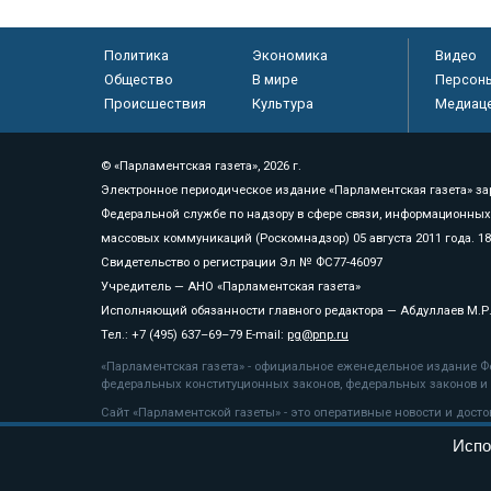
Политика
Экономика
Видео
Общество
В мире
Персон
Происшествия
Культура
Медиац
© «Парламентская газета», 2026 г.
Электронное периодическое издание «Парламентская газета» за
Федеральной службе по надзору в сфере связи, информационных
массовых коммуникаций (Роскомнадзор) 05 августа 2011 года. 1
Свидетельство о регистрации Эл № ФС77-46097
Учредитель — АНО «Парламентская газета»
Исполняющий обязанности главного редактора — Абдуллаев М.Р
Тел.: +7 (495) 637–69–79 E-mail:
pg@pnp.ru
«Парламентская газета» - официальное еженедельное издание Фе
федеральных конституционных законов, федеральных законов и а
Сайт «Парламентской газеты» - это оперативные новости и дост
«Парламентской газеты» активная ссылка на pnp.ru обязательна.
Испо
На информационном ресурсе применяются
рекомендательные т
Положение о защите персональных данных