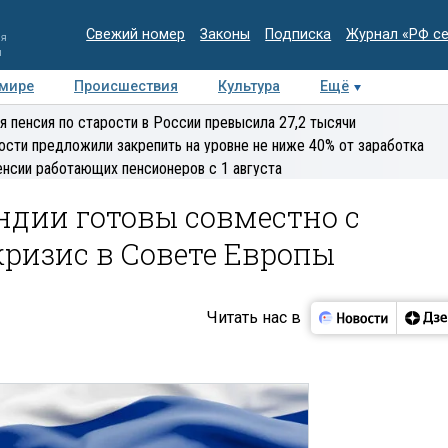
Свежий номер
Законы
Подписка
Журнал «РФ с
ия
и
 мире
Происшествия
Культура
Ещё
Медиацентр
Интервью
Колумнисты
Делова
я пенсия по старости в России превысила 27,2 тысячи
эксперт
ости предложили закрепить на уровне не ниже 40% от заработка
енсии работающих пенсионеров с 1 августа
ндии готовы совместно с
кризис в Совете Европы
Читать нас в