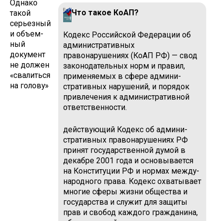
Однако
Что такое КоАП?
такой
серьезный
и объем­
Кодекс Российской Федера­ции об
ный
административных
документ
правонарушениях (КоАП РФ) — свод
не должен
законодательных норм и правил,
«свалить­ся
применяемых в сфере админи­
на голову»
стративных нарушений, и порядок
привлечения к административной
ответственности.
действующий Кодекс об админи­
стративных правонарушениях РФ
принят государственной думой в
декабре 2001 года и основывается
на Конституции РФ и нормах между­
народного права. Кодекс охватыва­ет
многие сферы жизни общества и
государства и служит для защиты
прав и свобод каждого гражданина,