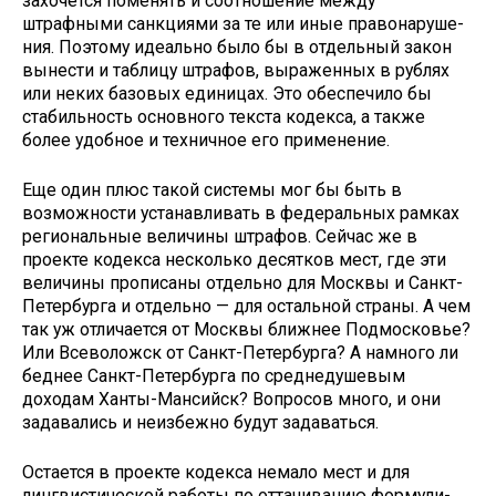
захочется поменять и соот­ношение между
штрафными санк­циями за те или иные правонаруше­
ния. Поэтому идеально было бы в отдельный закон
вынести и таблицу штрафов, выраженных в рублях
или неких базовых единицах. Это обе­спечило бы
стабильность основного текста кодекса, а также
более удоб­ное и техничное его применение.
Еще один плюс такой системы мог бы быть в
возможности уста­навливать в федеральных рамках
региональные величины штрафов. Сейчас же в
проекте кодекса не­сколько десятков мест, где эти
вели­чины прописаны отдельно для Мо­сквы и Санкт-
Петербурга и отдель­но — для остальной страны. А чем
так уж отличается от Москвы ближ­нее Подмосковье?
Или Всеволожск от Санкт-Петербурга? А намного ли
беднее Санкт-Петербурга по средне­душевым
доходам Ханты-Мансийск? Вопросов много, и они
задавались и неизбежно будут задаваться.
Остается в проекте кодекса не­мало мест и для
лингвистической работы по оттачиванию формули­