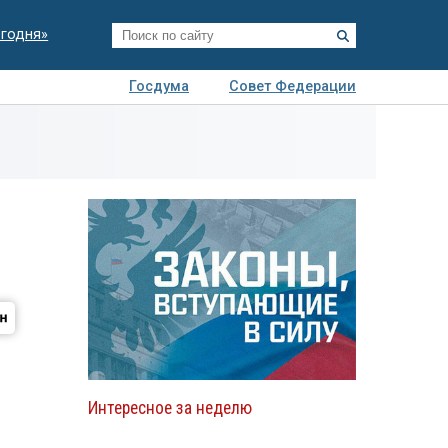
егодня»
Госдума
Совет Федерации
я
Авто
Недвижимость
Технологии
иза
Интересное за неделю