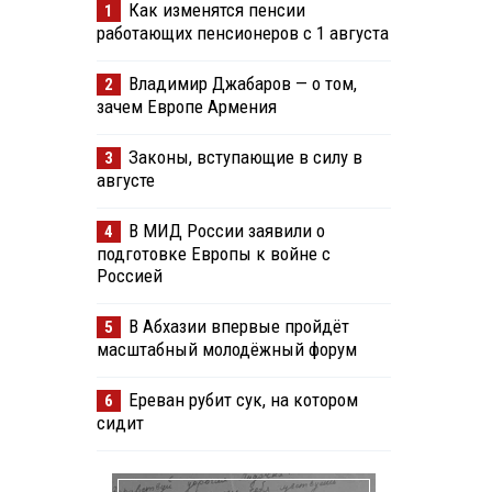
Как изменятся пенсии
1
работающих пенсионеров с 1 августа
Владимир Джабаров — о том,
2
зачем Европе Армения
Законы, вступающие в силу в
3
августе
В МИД России заявили о
4
подготовке Европы к войне с
Россией
В Абхазии впервые пройдёт
5
масштабный молодёжный форум
Ереван рубит сук, на котором
6
сидит