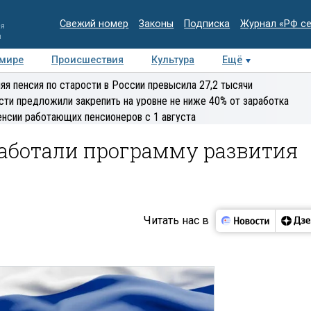
Свежий номер
Законы
Подписка
Журнал «РФ с
ия
и
 мире
Происшествия
Культура
Ещё
Медиацентр
Интервью
Колумнисты
Делова
яя пенсия по старости в России превысила 27,2 тысячи
эксперт
сти предложили закрепить на уровне не ниже 40% от заработка
енсии работающих пенсионеров с 1 августа
аботали программу развития
Читать нас в