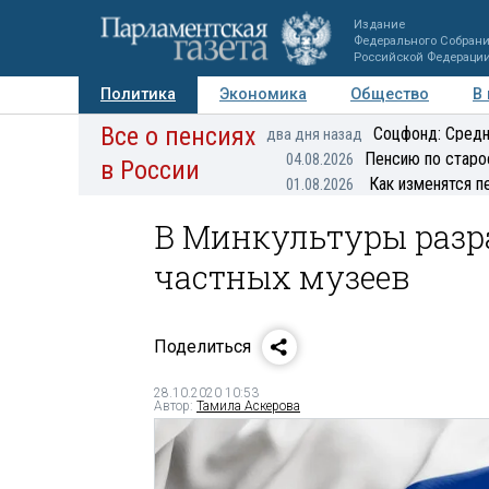
Издание
Федерального Собран
Российской Федераци
Политика
Экономика
Общество
В
Все о пенсиях
Фото
Авторы
Персоны
Мнения
Регионы
Соцфонд: Средн
два дня назад
Пенсию по старо
04.08.2026
в России
Как изменятся п
01.08.2026
В Минкультуры разр
частных музеев
Поделиться
28.10.2020 10:53
Автор:
Тамила Аскерова