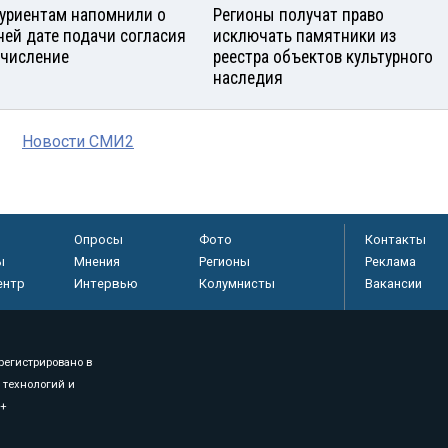
уриентам напомнили о
Регионы получат право
ней дате подачи согласия
исключать памятники из
ачисление
реестра объектов культурного
наследия
Новости СМИ2
Опросы
Фото
Контакты
ы
Мнения
Регионы
Реклама
ентр
Интервью
Колумнисты
Вакансии
регистрировано в
 технологий и
8+