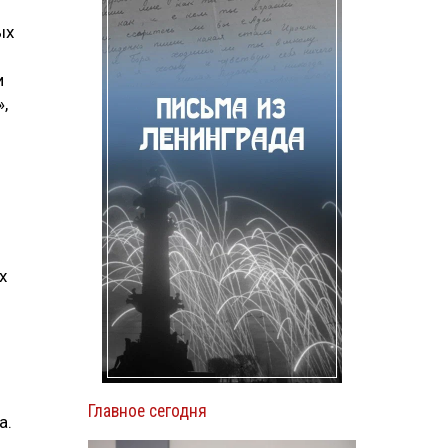
ых
и
,
х
Главное сегодня
а.