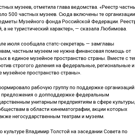
тных музеев, отметила глава ведомства. «Реестр частн
оло 500 частных музеев. Сюда включены те организации
редметы Музейного фонда Российской Федерации. Реест
 а не туристический характер», — сказала Любимова.
але июля сообщала статс-секретарь — замглавы
овам, частным музеем не нужна финансовая помощь от
ных в единое музейное пространство страны. Вместе с т
ротив строгого деления на федеральные, региональные и
 музейное пространство страны».
формировало рабочую группу по поддержке организаций
ит предложения о допподдержке федеральным
арственным унитарным предприятиям в сфере культуры
ществам в области кинематографии, акции которых
также негосударственным театрам и музеям.
о культуре Владимир Толстой на заседании Совета по