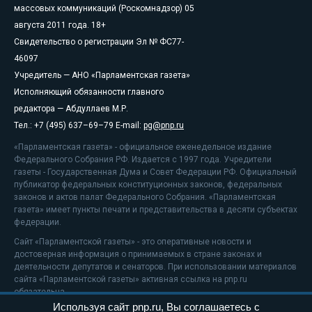
массовых коммуникаций (Роскомнадзор) 05
августа 2011 года. 18+
Свидетельство о регистрации Эл № ФС77-
46097
Учредитель — АНО «Парламентская газета»
Исполняющий обязанности главного
редактора — Абдуллаев М.Р.
Тел.: +7 (495) 637–69–79 E-mail:
pg@pnp.ru
«Парламентская газета» - официальное еженедельное издание
Федерального Собрания РФ. Издается с 1997 года. Учредители
газеты - Государственная Дума и Совет Федерации РФ. Официальный
публикатор федеральных конституционных законов, федеральных
законов и актов палат Федерального Собрания. «Парламентская
газета» имеет пункты печати и представительства в десяти субъектах
федерации.
Сайт «Парламентской газеты» - это оперативные новости и
достоверная информация о принимаемых в стране законах и
деятельности депутатов и сенаторов. При использовании материалов
сайта «Парламентской газеты» активная ссылка на pnp.ru
обязательна.
Используя сайт pnp.ru, Вы соглашаетесь с
На информационном ресурсе применяются
рекомендательные