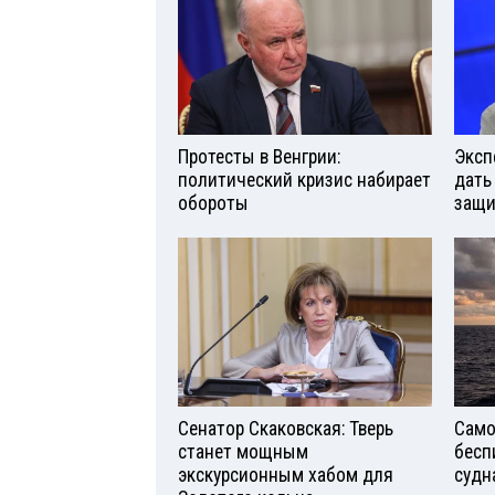
Протесты в Венгрии:
Эксп
политический кризис набирает
дать
обороты
защи
Сенатор Скаковская: Тверь
Само
станет мощным
бесп
экскурсионным хабом для
судн