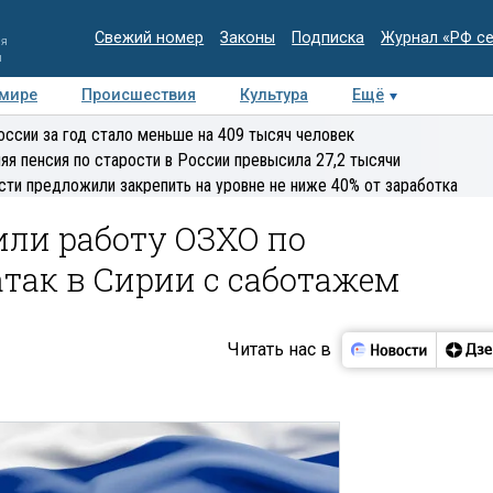
Свежий номер
Законы
Подписка
Журнал «РФ с
ия
и
 мире
Происшествия
Культура
Ещё
Медиацентр
Интервью
Колумнисты
Делова
оссии за год стало меньше на 409 тысяч человек
эксперт
яя пенсия по старости в России превысила 27,2 тысячи
сти предложили закрепить на уровне не ниже 40% от заработка
или работу ОЗХО по
так в Сирии с саботажем
Читать нас в