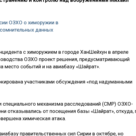
странению и контролю над вооружениями Михаил
сии ОЗХО о химоружии в
 сомнительных данных
инцидента с химоружием в городе ХанШейхун в апреле
ководства ОЗХО проект решения, предусматривающий
а место событий и на авиабазу «Шайрат».
окирована участниками обсуждения «под надуманными
ли специального механизма расследований (СМР) ОЗХО-
ни отказывались от посещения базы «Шайрат», откуда, 
овершена химическая атака.
иабазу правительственных сил Сирии в октябре, но