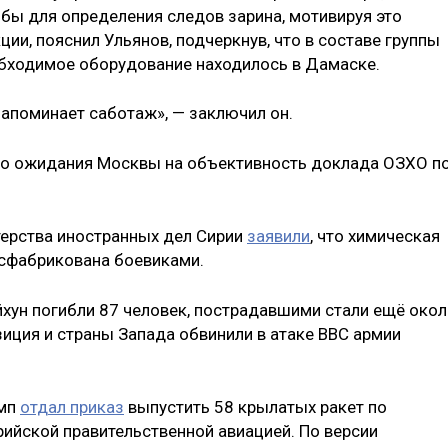
обы для определения следов зарина, мотивируя это
ии, пояснил Ульянов, подчеркнув, что в составе группы
обходимое оборудование находилось в Дамаске.
 напоминает саботаж», — заключил он.
что ожидания Москвы на объективность доклада ОЗХО п
терства иностранных дел Сирии
заявили
, что химическая
 сфабрикована боевиками.
хун погибли 87 человек, пострадавшими стали ещё око
зиция и страны Запада обвинили в атаке ВВС армии
амп
отдал приказ
выпустить 58 крылатых ракет по
ийской правительственной авиацией. По версии