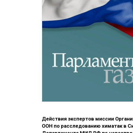
Действия экспертов миссии Органи
ООН по расследованию химатак в Си