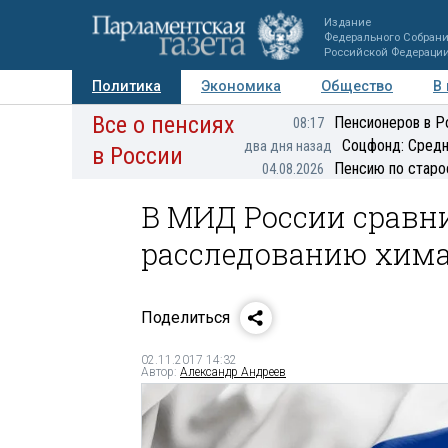
Издание
Федерального Собран
Российской Федераци
Политика
Экономика
Общество
В
Все о пенсиях
Фото
Авторы
Персоны
Мнения
Регионы
Пенсионеров в Р
08:17
Соцфонд: Средн
два дня назад
в России
Пенсию по старо
04.08.2026
В МИД России сравн
расследованию хима
Поделиться
02.11.2017 14:32
Автор:
Александр Андреев