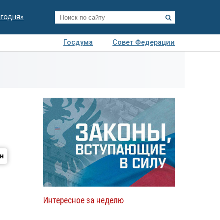
егодня»
Госдума
Совет Федерации
я
Авто
Недвижимость
Технологии
иза
Интересное за неделю