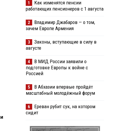
Как изменятся пенсии
1
работающих пенсионеров с 1 августа
Владимир Джабаров — о том,
2
зачем Европе Армения
Законы, вступающие в силу в
3
августе
В МИД России заявили о
4
подготовке Европы к войне с
Россией
В Абхазии впервые пройдёт
5
масштабный молодёжный форум
Ереван рубит сук, на котором
6
сидит
ри