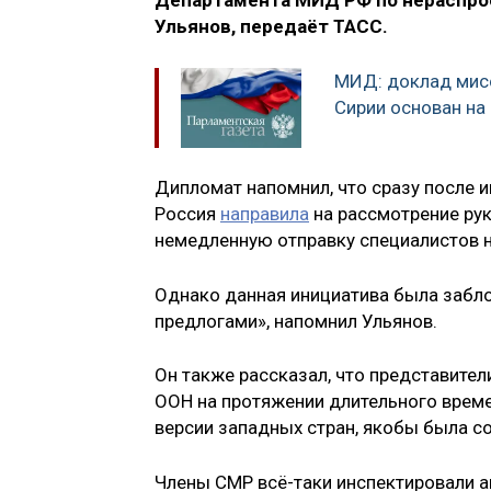
Департамента МИД РФ по нераспро
Ульянов, передаёт ТАСС.
МИД: доклад мис
Сирии основан на
Дипломат напомнил, что сразу после 
Россия
направила
на рассмотрение ру
немедленную отправку специалистов н
Однако данная инициатива была забл
предлогами», напомнил Ульянов.
Он также рассказал, что представите
ООН на протяжении длительного време
версии западных стран, якобы была с
Члены СМР всё-таки инспектировали ав